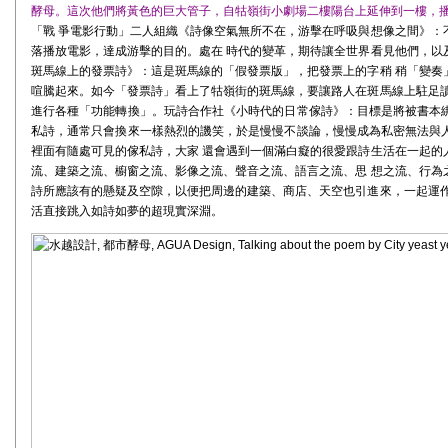
酵母。這次他們將黃色的巨大管子，自牯嶺街小劇場二樓陽台上延伸到一樓，
「戰 爭電影行動」二人組織《詩像空氣無所不在，游擊在呼吸與想像之間》：
落播放電影，達成游擊的目的。處在 時代的變革，期待讓全世界看見他們，以
斑馬線上的發票詩》：這是斑馬線的「假發票版」，把發票上的字稍 稍「變奏
喧騰起來。如今「發票詩」看上了牯嶺街的斑馬線，要讓路人在斑馬線上駐足讀
進行各種「功能轉換」。玩詩合作社《小時代的日常傢詩》：目標是將被書本
私詩，通常只會換來一樣熱烈的譏笑，於是慢慢不談論，慢慢成為私密無法與
裡面有隨處可見的傢私詩，大家 還會遇到一個滿白癡的很愛跟詩生活在一起的
流、建築之流、櫥窗之流、影像之流、聲音之流、語言之流、思 想之流、行為
詩所應該有的懸疑及空隙，以便把周邊的建築、商店、天空也引進來，一起運作
活直接跳入如詩如夢的超現實深淵。