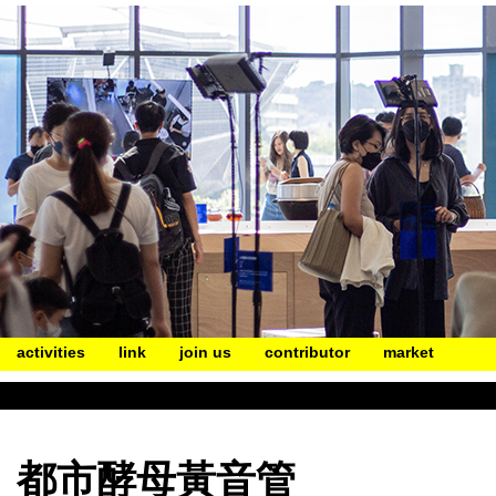
activities
link
join us
contributor
market
都市酵母黃音管