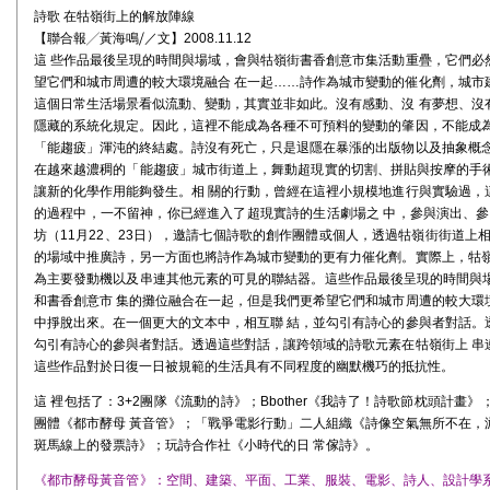
詩歌 在牯嶺街上的解放陣線
【聯合報╱黃海鳴⧸／文】2008.11.12
這 些作品最後呈現的時間與場域，會與牯嶺街書香創意市集活動重疊，它們必
望它們和城市周遭的較大環境融合 在一起……詩作為城市變動的催化劑，城市
這個日常生活場景看似流動、變動，其實並非如此。沒有感動、沒 有夢想、沒
隱藏的系統化規定。因此，這裡不能成為各種不可預料的變動的肇因，不能成為
「能趨疲」渾沌的終結處。詩沒有死亡，只是退隱在暴漲的出版物以及抽象概念
在越來越濃稠的「能趨疲」城市街道上，舞動超現實的切割、拼貼與按摩的手
讓新的化學作用能夠發生。相 關的行動，曾經在這裡小規模地進行與實驗過，
的過程中，一不留神，你已經進入了超現實詩的生活劇場之 中，參與演出、參
坊（11月22、23日），邀請七個詩歌的創作團體或個人，透過牯嶺街街道上
的場域中推廣詩，另一方面也將詩作為城市變動的更有力催化劑。實際上，牯嶺
為主要發動機以及串連其他元素的可見的聯結器。這些作品最後呈現的時間與
和書香創意市 集的攤位融合在一起，但是我們更希望它們和城市周遭的較大環
中掙脫出來。在一個更大的文本中，相互聯 結，並勾引有詩心的參與者對話。
勾引有詩心的參與者對話。透過這些對話，讓跨領域的詩歌元素在牯嶺街上 串
這些作品對於日復一日被規範的生活具有不同程度的幽默機巧的抵抗性。
這 裡包括了：3+2團隊《流動的詩》；Bbother《我詩了！詩歌節枕頭計畫》
團體《都市酵母 黃音管》；「戰爭電影行動」二人組織《詩像空氣無所不在，
斑馬線上的發票詩》；玩詩合作社《小時代的日 常傢詩》。
《都市酵母黃音管》：空間、建築、平面、工業、服裝、電影、詩人、設計學