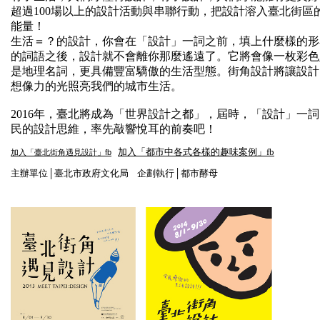
超過100場以上的設計活動與串聯行動，把設計溶入臺北街
能量！
生活＝？的設計，你會在「設計」一詞之前，填上什麼樣的形
的詞語之後，設計就不會離你那麼遙遠了。它將會像一枚彩色
是地理名詞，更具備豐富驕傲的生活型態
。街角設計將讓設計
想像力的光照亮我們的城市生活。
2016年，臺北將成為「世界設計之都」，屆時，「設計」
民的設計思維，率先敲響悅耳的前奏吧！
加入「都市中各式各樣的趣味案例」fb
加入「臺北街角遇見設計」fb
主辦單位│臺北市政府文化局 企劃執行│都市酵母