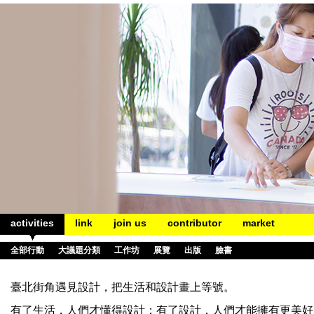
activities
link
join us
contributor
market
全部行動
大議題分類
工作坊
展覽
出版
臉書
臺北街角遇見設計，把生活和設計畫上等號。
有了生活，人們才懂得設計；有了設計，人們才能擁有更美好