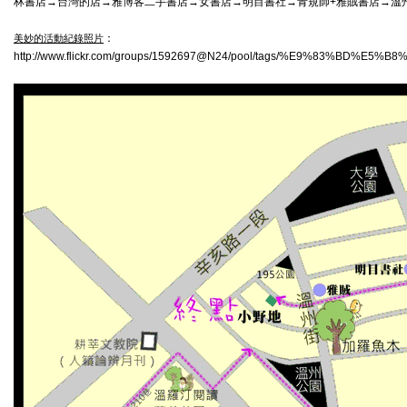
林書店→台灣的店→雅博客二手書店→女書店→明目書社→青規師+雅賊書店→溫
：
美妙的活動紀錄照片
http://www.flickr.com/groups/1592697@N24/pool/tags/%E9%83%BD%E