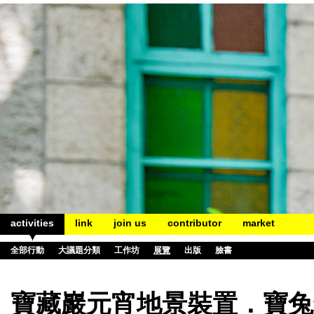
activities
link
join us
contributor
market
全部行動
大議題分類
工作坊
展覽
出版
臉書
寶藏巖元宵地景裝置．寶兔