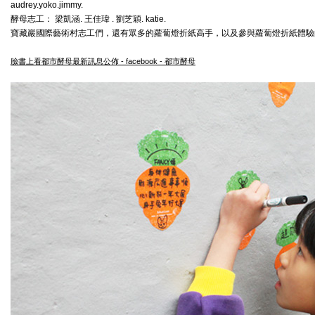
audrey.yoko.jimmy.
酵母志工：
梁凱涵.
王佳瑋 . 劉芝穎. katie.
寶藏巖國際藝術村志工們，還有眾多的蘿蔔燈折紙高手，以及參與蘿蔔燈折紙體驗
臉書上看都市酵母最新訊息公佈 - facebook - 都市酵母