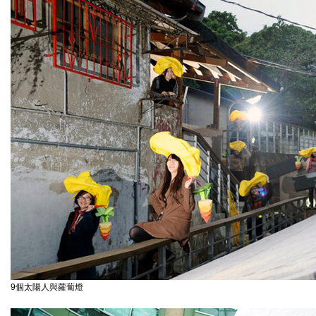
9個太陽人與蘿蔔燈