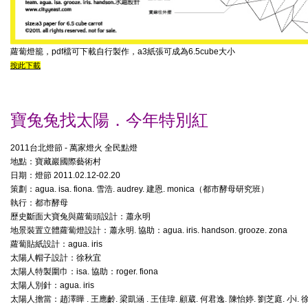
蘿蔔燈籠，pdf檔可下載自行製作，a3紙張可成為6.5cube大小
按此下載
寶兔兔找太陽．今年特別紅
2011台北燈節 - 萬家燈火 全民點燈
地點：寶藏巖國際藝術村
日期：燈節 2011.02.12-02.20
策劃：agua. isa. fiona. 雪浩. audrey. 建恩. monica（都市酵母研究班）
執行：都市酵母
歷史斷面大寶兔與蘿蔔頭設計：蕭永明
地景裝置立體蘿蔔燈設計：蕭永明. 協助：agua. iris. handson. grooze. zona
蘿蔔貼紙設計：agua. iris
太陽人帽子設計：徐秋宜
太陽人特製圍巾：isa. 協助：roger. fiona
太陽人別針：agua. iris
太陽人擔當：趙澤瞱
. 王應齡.
梁凱涵 .
王佳瑋. 顧葳. 何君逸. 陳怡婷. 劉芝庭. 小i.
徐