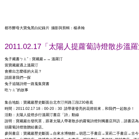
都市酵母大寶兔黑白紀錄片 攝影與剪輯：楊承翰
2011.02.17「太陽人提蘿蔔詩燈散步溫
兔子藏書ㄅㄠˇ：寶藏巖←→ 溫羅汀
當寶藏巖遇上溫羅汀
會擦出怎麼樣的火花？
請跟著我們一探
兔子追隨詩燈一路蒐集寶書
吃ㄅㄠˇ的故事
集合地點：寶藏巖歷史斷面台北市汀州路三段230巷底
時間：2011.02.17 18：00-20：30 請帶著發亮的花燈前來，和我們一起散步！
活動：太陽人提燈步行溫羅汀書店「詩」動線
說明：寶藏巖出發民眾，跟著太陽人帶著散步的蘿蔔詩燈到獨書店拜訪，請書店為
頭蘿蔔詩燈致贈給書店。
參與書店：寶藏巖歷史斷面→自來水博物館→胡思二手書店→茉莉二手書店→古今