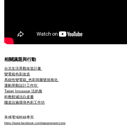
相關議題與行動
台
北生活景觀改造計畫
變電箱色彩改造
系統性變電箱_色彩與圖號規格化
運動景觀設計工作坊
Taipei Issuuuue
活的展
科教館減法白皮書
國道設施環境色彩工作坊
美感電域粉絲專頁
https://www.facebook.com/taiwanpowerzone