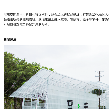
展場空間運用可拆組化移展構件，結合環境與展品動線，打造近
10
米高的大
受通透明亮的觀展體驗。展場建築上融入電塔、電線桿、礙子等零件，作為
引起觀者對電力科普知識的好奇。
日間展場