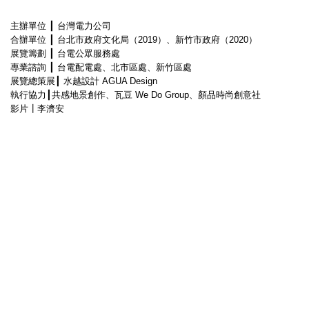
主辦單位
┃
台灣電力公司
合辦單位
┃
台北市政府文化局（
2019
）、新竹市政府（
2020
）
展覽籌劃
┃
台電公眾服務處
專業諮詢
┃
台電配電處、北市區處、新竹區處
展覽總策展
┃
水越設計
AGUA Design
執行協力
┃
共感地景創作、瓦豆
We Do Group
、顏品時尚創意社
影片
┃李濟安