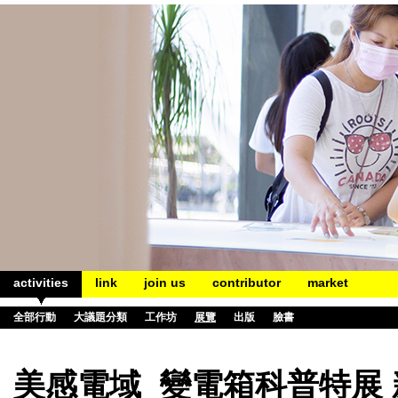
activities
link
join us
contributor
market
全部行動
大議題分類
工作坊
展覽
出版
臉書
美感電域_變電箱科普特展