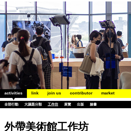
activities
link
join us
contributor
market
全部行動
大議題分類
工作坊
展覽
出版
臉書
外帶美術館工作坊