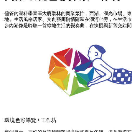
儘管內湖科學園區大廈叢林的商業繁忙，西湖、湖光市場、東
地。生活風格店家、文創藝廊悄悄隱匿在湖河眫旁，在生活市
步內湖像是聆聽一首綠地生活的變奏曲，在快慢與新舊交錯間
環境色彩導覽 / 工作坊
這個夏天，把你的意識抽離艷陽高照的夏日午後，恣意漫遊在