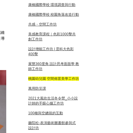
康橋國際學校 環境調查與行動
康橋國際學校 校園角落改造行動
共感・空間工作坊
思維
美感教育課程｜色彩1000擊共
引導
創工作坊
設計增能工作坊 | 雲科大色彩
400擊
展覽360度角 設計思考面面學 教
師工作坊
桃園幼兒園 空間佈置美學工作坊
萬用防災課
2021大風吹生活冬令營_小小設
計師的手眼心腦工作坊
100種與空總毯的互動
廳院松-表演藝術圖書館參與式
設計坊