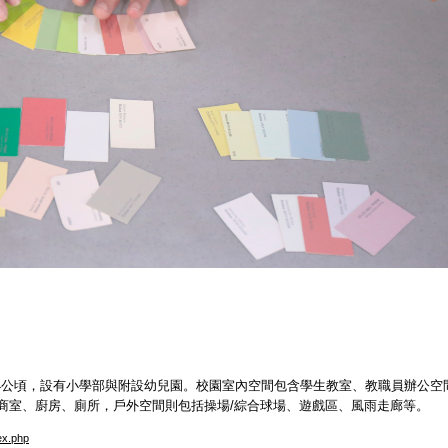
.4公頃，設有小學部與附設幼兒園。校園室內空間包含學生教室、教職員辦公空
商室、廚房、廁所，戶外空間則包括操場/綜合球場、遊戲區、風雨走廊等。
ex.php