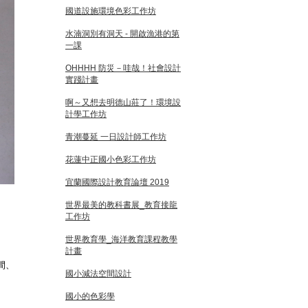
國道設施環境色彩工作坊
水湳洞別有洞天 - 開啟漁港的第
一課
OHHHH 防災－哇哉！社會設計
實踐計畫
啊～又想去明德山莊了！環境設
計學工作坊
青潮蔓延 一日設計師工作坊
花蓮中正國小色彩工作坊
宜蘭國際設計教育論壇 2019
世界最美的教科書展_教育接龍
工作坊
世界教育學_海洋教育課程教學
計畫
間、
國小減法空間設計
國小的色彩學