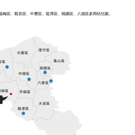
楊梅區、觀音區、中壢區、龍潭區、桃園區、八德區多間幼兒園。