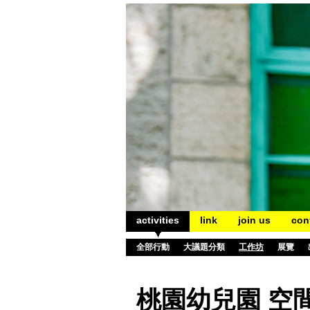
activities
link
join us
con
全部行動
大議題分類
工作坊
展覽
桃園幼兒園 空