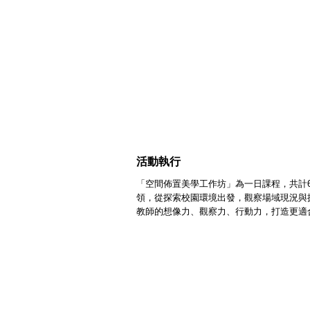
活動執行
「空間佈置美學工作坊」為一日課程，共計6
領，
從探索校園環境出發，觀察場域現況與
教師的想像力、觀察力、行動力，打造更適