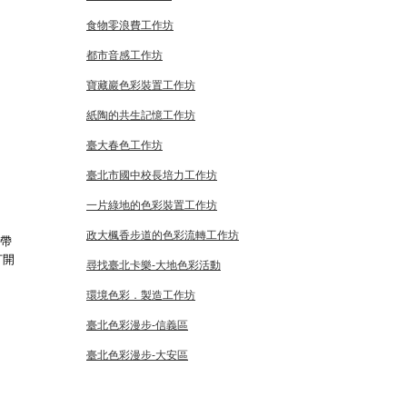
食物零浪費工作坊
都市音感工作坊
寶藏巖色彩裝置工作坊
紙陶的共生記憶工作坊
臺大春色工作坊
臺北市國中校長培力工作坊
一片綠地的色彩裝置工作坊
政大楓香步道的色彩流轉工作坊
心帶
打開
尋找臺北卡樂-大地色彩活動
環境色彩．製造工作坊
臺北色彩漫步-信義區
臺北色彩漫步-大安區