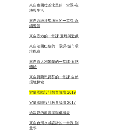
來自泰國拉差汶里的一堂課-在
地與生活
來自西班牙馬德里的一堂課-永
續資源
來自香港的一堂課-童玩與遊戲
來自法國巴黎的一堂課-城市環
境觀察
來自義大利米蘭的一堂課-五感
體驗
來自荷蘭恩荷芬的一堂課-自然
環境探索
宜蘭國際設計教育論壇 2019
宜蘭國際設計教育論壇 2017
給親愛的教育者與傳播者
來自台灣水越設計的一堂課-測
量學