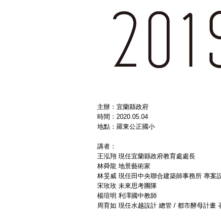
主辦：宜蘭縣政府
時間：2020.05.04
地點：羅東公正國小
講者：
王泓翔 現任宜蘭縣政府教育處處長
林舜龍 地景藝術家
林旻威 現任田中央聯合建築師事務所 專
宋玫玫 未來思考團隊
楊瑄明 利澤國中教師
周育如 現任水越設計 總管 / 都市酵母計畫