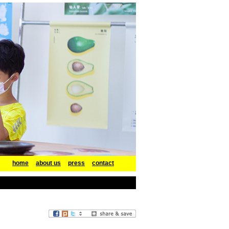
home
about us
press
contact