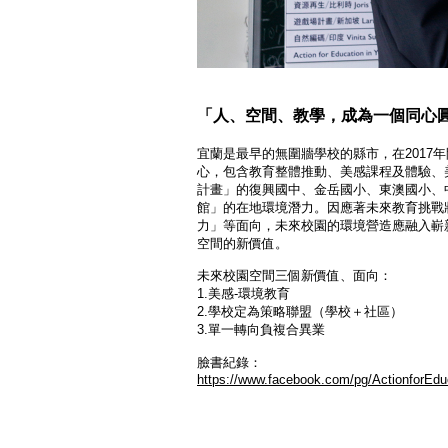
「人、空間、教學，成為一個同心
宜蘭是最早的無圍牆學校的縣市，在
2017
年
心，包含教育整體推動、美感課程及體驗、
計畫」的復興國中、金岳國小、東澳國小、
館」的在地環境潛力。因應著未來教育挑戰
力」等面向，未來校園的環境營造應融入嶄
空間的新價值。
未來校園空間三個新價值、面向：
1.
美感
-
環境教育
2.
學校定為策略聯盟（學校＋社區）
3.
單一轉向負複合異業
臉書紀錄：
https://www.facebook.com/pg/ActionforE