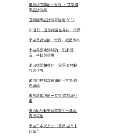
世界給宜蘭的一堂課 ・ 宜蘭國
際設計教案
宜蘭國際設計教育論壇 2022
21世紀，宜蘭給全世界的一堂課
來自基督城的一堂課一社區串串
來自美國鹽湖城的一堂課-聲
音、科技與環境
來自德國柏林的一堂課-食物拯
救大作戰
來自印度邦加羅爾的一堂課-自
然編碼
來自新加坡的一堂課-遊戲場計
畫
來自比利時安特惠普的一堂課-
資源再造
來自日本東京的一堂課-城市中
的城市