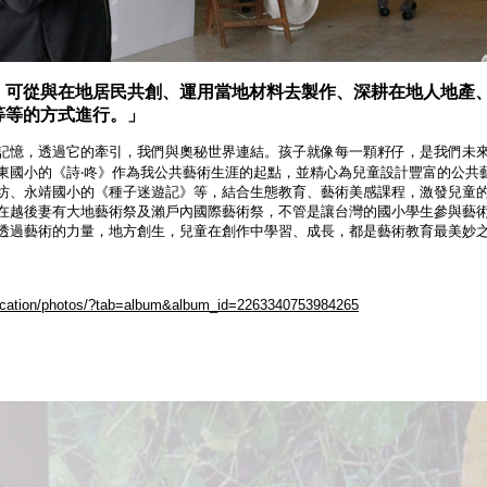
，可從與在地居民共創、運用當地材料去製作、深耕在地人地產
等等的方式進行。」
記憶，透過它的牽引，我們與奧秘世界連結。孩子就像每一顆籽仔，是我們未
東國小的《詩‧咚》作為我公共藝術生涯的起點，並精心為兒童設計豐富的公共
坊、永靖國小的《種子迷遊記》等，結合生態教育、藝術美感課程，激發兒童
在越後妻有大地藝術祭及瀨戶內國際藝術祭，不管是讓台灣的國小學生參與藝
透過藝術的力量，地方創生，兒童在創作中學習、成長，都是藝術教育最美妙
ducation/photos/?tab=album&album_id=2263340753984265