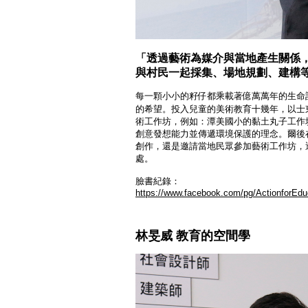
「透過藝術為媒介與當地產生關係
與村民一起採集、場地規劃、建構
每一顆小小的籽仔都乘載著億萬萬年的生命
的希望。投入兒童的美術教育十幾年，以士
術工作坊，例如：潭美國小的黏土丸子工作
創意發想能力並傳遞環境保護的理念。爾後
創作，還是邀請當地民眾參加藝術工作坊，
處。
臉書紀錄：
https://www.facebook.com/pg/ActionforE
林旻威 教育的空間學