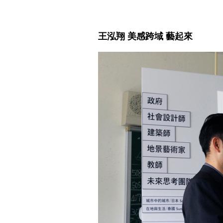
王泓翔 美感跨域 藝起來