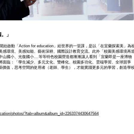
圓。」
開始啟動「
Action for education
」給世界的一堂課，是以「在宜蘭探索美」為
美感環境、美感知能、藝術深耕、國際設計教育交流。此外「校園美感環境再
中山國小、光復國小
....
等等特色校園營造都漸漸讓人看到「宜蘭即是一座博物
將面臨：「學生減少、多元文化、雙峰化、校園多功化、雲端學習、全球競爭
新價值，思考空間的使用者（老師、學生），才能實踐更多元的學習，創造學
ducation/photos/?tab=album&album_id=2263374430647564