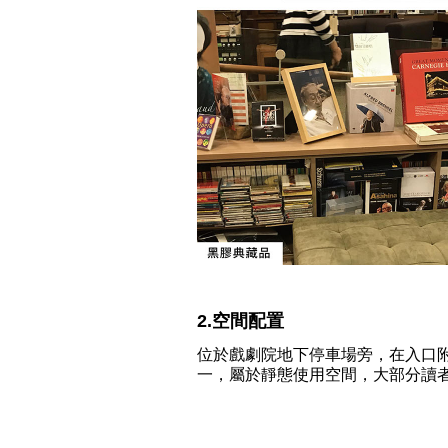
2.空間配置
位於戲劇院地下停車場旁，在入口
一，屬於靜態使用空間，大部分讀