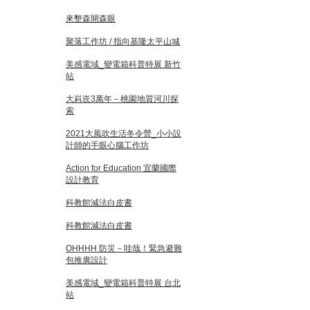
來墾森開森眼
聚落工作坊 / 指向基隆太平山城
美感電域_變電箱科普特展 新竹
站
大嵙崁3萬年－桃園地質河川探
索
2021大風吹生活冬令營_小小設
計師的手眼心腦工作坊
Action for Education 宜蘭國際
設計教育
科教館減法白皮書
科教館減法白皮書
OHHHH 防災－哇哉！緊急避難
包推廣設計
美感電域_變電箱科普特展 台北
站