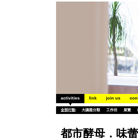
activities
link
join us
con
全部行動
大議題分類
工作坊
展覽
都市酵母．味蕾