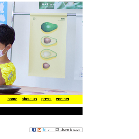
home
about us
press
contact