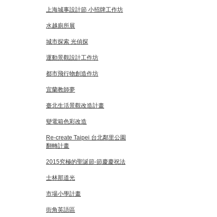
上海城事設計節 小招牌工作坊
水越廁所展
城市探索 光偵探
運動景觀設計工作坊
都市飛行物創造作坊
宜蘭教師夢
臺北生活景觀改造計畫
變電箱色彩改造
Re-create Taipei 台北鄰里公園
翻轉計畫
2015究極的聖誕節-節慶慶祝法
士林那道光
市場小學計畫
街角英語區