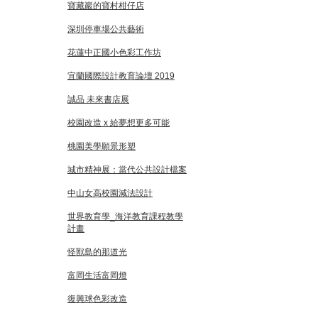
寶藏巖的寶村柑仔店
深圳停車場公共藝術
花蓮中正國小色彩工作坊
宜蘭國際設計教育論壇 2019
誠品 未來書店展
校園改造 x 給夢想更多可能
桃園美學願景形塑
城市精神展：當代公共設計檔案
中山女高校園減法設計
世界教育學_海洋教育課程教學
計畫
怪獸島的那道光
富岡生活富岡燈
復興球色彩改造