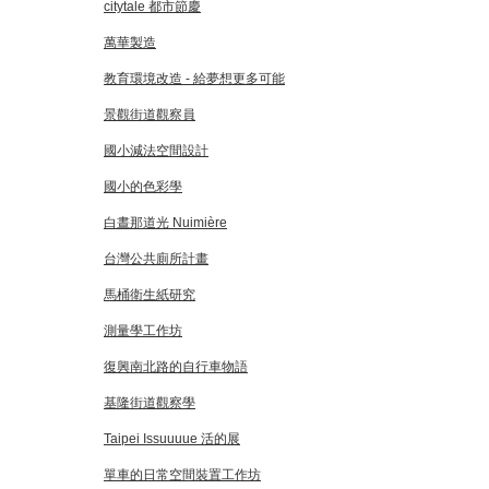
citytale 都市節慶
萬華製造
教育環境改造 - 給夢想更多可能
景觀街道觀察員
國小減法空間設計
國小的色彩學
白晝那道光 Nuimière
台灣公共廁所計畫
馬桶衛生紙研究
測量學工作坊
復興南北路的自行車物語
基隆街道觀察學
Taipei Issuuuue 活的展
單車的日常空間裝置工作坊