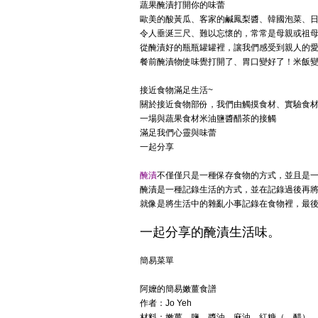
蔬果醃漬打開你的味蕾
歐美的酸黃瓜、客家的鹹鳳梨醬、韓國泡菜、
令人垂涎三尺、難以忘懷的，常常是母親或祖
從醃漬好的瓶瓶罐罐裡，讓我們感受到親人的
餐前醃漬物使味覺打開了、胃口變好了！米飯
接近
食物滿足
生活
~
關於接近食物部份，我們由觸摸
食材
、實驗
食
一場與蔬果食材米油鹽醬醋茶的接觸
滿足我們心靈與味蕾
一起分享
醃漬
不僅僅只是一種保存食物的方式，並且是
醃漬
是一種記錄生活的方式，並在記錄過後再將其綻
就像是將生活中的雜亂小事記錄在食物裡，最
一起分享
的
醃漬生活味
。
簡易菜單
阿嬤的簡易嫩薑食譜
作者：Jo Yeh
材料：嫩薑，鹽，醬油，麻油，紅糖（，醋）