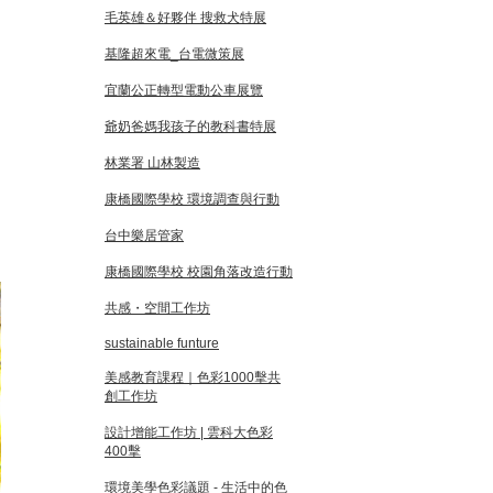
毛英雄＆好夥伴 搜救犬特展
基隆超來電_台電微策展
宜蘭公正轉型電動公車展覽
爺奶爸媽我孩子的教科書特展
林業署 山林製造
康橋國際學校 環境調查與行動
台中樂居管家
康橋國際學校 校園角落改造行動
共感・空間工作坊
sustainable funture
美感教育課程｜色彩1000擊共
創工作坊
設計增能工作坊 | 雲科大色彩
400擊
環境美學色彩議題 - 生活中的色