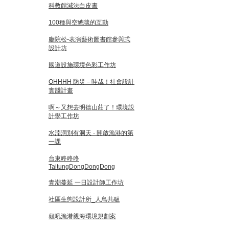
科教館減法白皮書
100種與空總毯的互動
廳院松-表演藝術圖書館參與式
設計坊
國道設施環境色彩工作坊
OHHHH 防災－哇哉！社會設計
實踐計畫
啊～又想去明德山莊了！環境設
計學工作坊
水湳洞別有洞天 - 開啟漁港的第
一課
台東咚咚咚
TaitungDongDongDong
青潮蔓延 一日設計師工作坊
社區生態設計所_人鳥共融
龜吼漁港親海環境規劃案