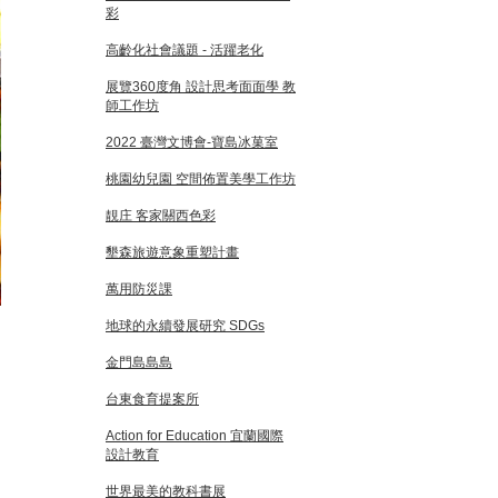
彩
高齡化社會議題 - 活躍老化
展覽360度角 設計思考面面學 教
師工作坊
2022 臺灣文博會-寶島冰菓室
桃園幼兒園 空間佈置美學工作坊
靚庄 客家關西色彩
墾森旅遊意象重塑計畫
萬用防災課
地球的永續發展研究 SDGs
金門島島島
台東食育提案所
Action for Education 宜蘭國際
設計教育
世界最美的教科書展