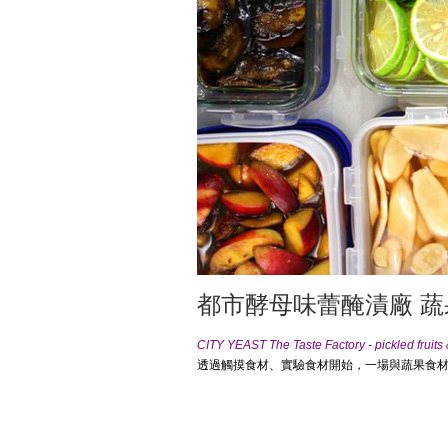
都市酵母味蕾醃漬廠 蔬
CITY YEAST
The Taste Factory - pickled fruit
透過觸摸食材、實驗食材開始，一場與蔬果食