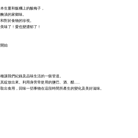
日本生薑和飯糰上的酸梅子，
母醃漬的家鄉味。
愛和對於食物的珍視。
變美味了！愛也變濃郁了！
材
開始
一種讓我們紀錄及品味生活的一個管道。
放出來。利用身旁常使用的鹽巴、酒、醋......
後取出食用，回味一切事物在這段時間所產生的變化及美好滋味。