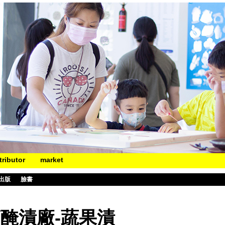
tributor
market
出版
臉書
醃漬廠-蔬果漬