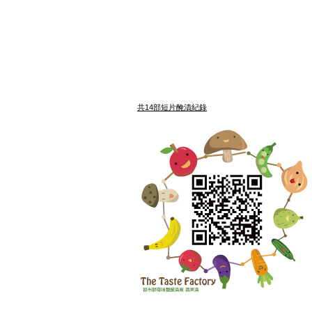
共14部短片醃漬紀錄