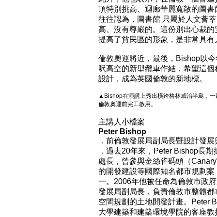
頂特別挑高、迴廊華麗寬敞的圖書
往往認為，圖書館 只屬於人文薈
高、沒有尊嚴的。這份別出心裁的
提高了貧民區的形象，是非常具有
倫敦奧運將近，最後，Bishop以
呎高空的新型纜車作結，希望這個
設計，成為英國倫敦的新地標。
▲Bishop在演講上秀出橫跨格林威治半島，
倫敦奧運前完工啟用。
主講人小檔案
Peter Bishop
．前倫敦發展局副局長暨設計發展
．過去20年來，Peter Bish
處長，曾參與金絲雀碼頭（CanaryWh
的開發建設等國際知名都市規劃案
一。2006年他被任命為倫敦市政府
發展局副局長，負責倫敦市整體都
空間規劃的土地開發計畫。Peter 
大學建築和建築環境學院的客座教