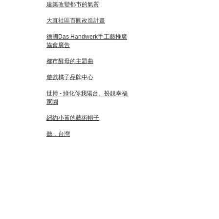
建築改變都市的氣質
大直社區百圓改造計畫
德國Das Handwerk手工藝推廣
協會廣告
都市酵母的主題曲
遊戲橘子品牌中心
世博 - 綠化你我陽台、扮靚幸福
家園
紐約小黃的藝術帽子
聽．台灣