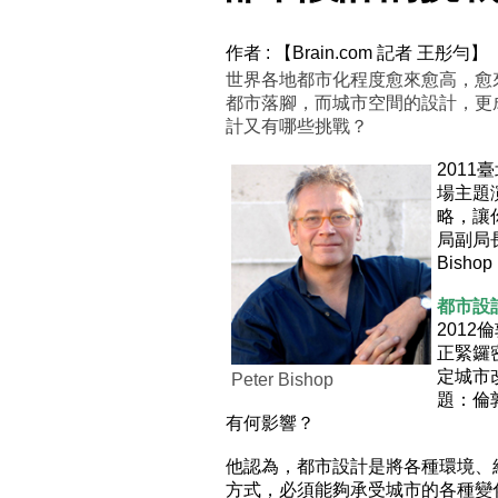
作者 : 【Brain.com 記者 王彤勻】
世界各地都市化程度愈來愈高，愈
都市落腳，而城市空間的設計，更
計又有哪些挑戰？
201
場主題
略，讓
局副局
Bish
都市設
201
正緊鑼
定城市
Peter Bishop
題：倫
有何影響？
他認為，都市設計是將各種環境、
方式，必須能夠承受城市的各種變