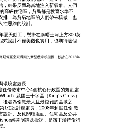
館，結果反而為當地注入新氣象。人們
萃的高級住宅區，貧民都是教育水準不
安排，為貧窮地區的人們帶來驕傲，也
人性思維的設計。
今年夏天動工，懸掛在泰晤士河上方300英
程式設計不僅美觀也實用，也期待這個
一路延伸至皇家碼頭的新型纜車模擬圖，預計在2012年
與環境處處長
op長期擔任倫敦市中心4個核心行政區的規劃處
arf）及國王十字區（King´s Cross）
，後者為倫敦最大且最複雜的區域之
第1任設計處處長，2008年起擔任倫 敦
市設計、及攸關環境面、住宅區及公共
Bishop經常演講及授課，是諾丁漢特倫特
授。