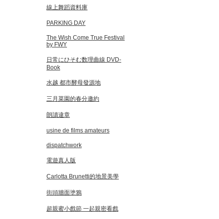
線上舞蹈資料庫
PARKING DAY
The Wish Come True Festival
by FWY
日常にひそむ数理曲線 DVD-
Book
水越 都市酵母發源地
三月菜園的春分邀約
朗讀違章
usine de films amateurs
dispatchwork
電遊真人版
Carlotta Brunetti的地景美學
街頭牆面塗鴉
超親蜜小戲節 一起親密看戲