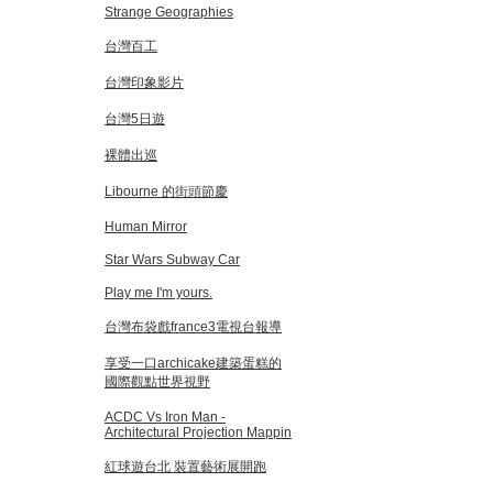
Strange Geographies
台灣百工
台灣印象影片
台灣5日遊
裸體出巡
Libourne 的街頭節慶
Human Mirror
Star Wars Subway Car
Play me I'm yours.
台灣布袋戲france3電視台報導
享受一口archicake建築蛋糕的
國際觀點世界視野
ACDC Vs Iron Man -
Architectural Projection Mappin
紅球遊台北 裝置藝術展開跑