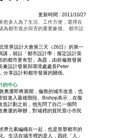
更新時間 : 2011/10/27
來愈多人為了生活、工作方便，選擇在
成為都市進步與否的重要象徵。 都市設
1臺北世界設計大會第三天（26日）的第一
演講，就以「都市設計學：擬定設計策
你的都市更有型」為題，由前倫敦發展
長兼設計發展與環境處處長Peter
op，分享設計和都市發展的關係。
計的中心
2倫敦奧運即將展開，倫敦的城市改造，也
密鼓進入最後階段。Bishop表示，在擬
改造計劃之前，他先問了自己一個問
敦奧運的舉辦，對城裡的貧民窟小市民
經濟元素編織在一起，也是形塑都市的
化。生活在城市裡的是人，因此「人」