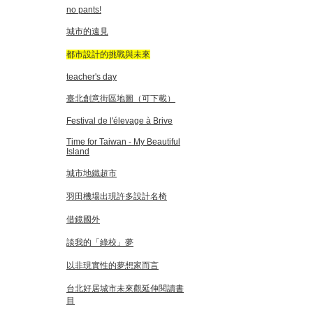
no pants!
城市的遠見
都市設計的挑戰與未來
teacher's day
臺北創意街區地圖（可下載）
Festival de l'élevage à Brive
Time for Taiwan - My Beautiful
Island
城市地鐵超市
羽田機場出現許多設計名椅
借鏡國外
談我的「綠校」夢
以非現實性的夢想家而言
台北好居城市未來觀延伸閱讀書
目