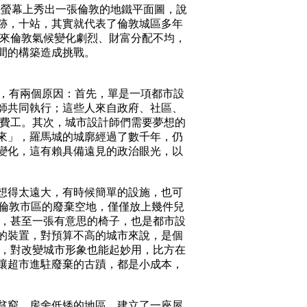
p在螢幕上秀出一張倫敦的地鐵平面圖，說
跡，十站，其實就代表了倫敦城區多年
年來倫敦氣候變化劇烈、財富分配不均，
間的構築造成挑戰。
困難，有兩個原因：首先，單是一項都市設
師共同執行；這些人來自政府、社區、
為費工。其次，城市設計師們需要夢想的
來」，羅馬城的城廓經過了數千年，仍
變化，這有賴具備遠見的政治眼光，以
想得太遠大，有時候簡單的設施，也可
例，倫敦市區的廢棄空地，僅僅放上幾件兒
來，甚至一張有意思的椅子，也是都市設
的裝置，對預算不高的城市來說，是個
」，對改變城市形象也能起妙用，比方在
讓超市進駐廢棄的古蹟，都是小成本，
貧窮、房舍低矮的地區，建立了一座屋