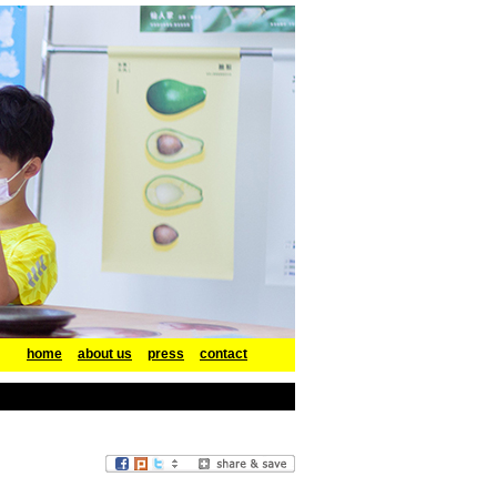
home
about us
press
contact