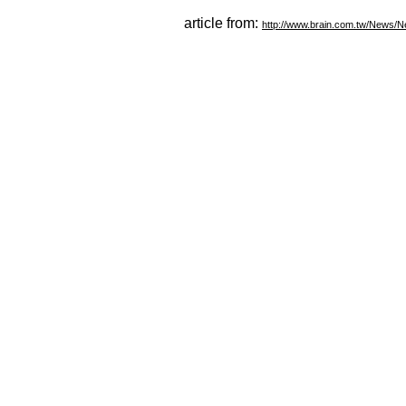
article from:
http://www.brain.com.tw/News/