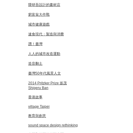
隈研吾設計的畫材店
窮富翁大作戰
城市健康遊戲
速食現代：製造與消費
讚！臺灣
人人的城市改造運動
造音翻土
臺灣50年代風景人文
2014 Pritzker Prize 坂茂
Shigeru Ban
香港故事
village Taipei
教育與創意
sound space design rethinking