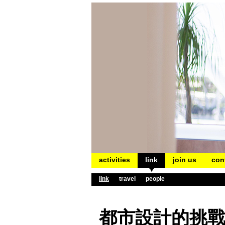
activities
link
join us
con
link
travel
people
都市設計的挑