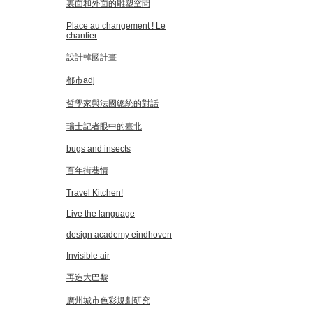
裏面和外面的雕塑空間
Place au changement ! Le
chantier
設計韓國計畫
都市adj
哲學家與法國總統的對話
瑞士記者眼中的臺北
bugs and insects
百年街巷情
Travel Kitchen!
Live the language
design academy eindhoven
Invisible air
再造大巴黎
廣州城市色彩規劃研究