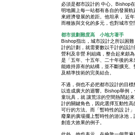
必須是都市設計的 中心。Bisho
明地圖上每一站都有各自的發展軌
來經濟發展的差距。他坦承， 近
而種族與文化的多元，也對城市空
都市規劃難度高 小地方著手
Bishop指出，城市設計之所以
計的計劃，就需要數以千計的設計
營利及非營 利組織，整合起來頗
是「五年、十五年、二十年後的未
能維持原有的結構，並不斷擴充、
及精準技術的完美結合。
不過，倒也不必把都市設計的目標
以造成廣大的迴響。Bishop舉
童玩具，就 讓荒涼的空間熱鬧起
計的關鍵角色，因此選擇互動性高
可行的方法。而「暫時性的設 計
廢棄的廣場擺上暫時性的游泳池，
創造大效果的例子。
此外，他也表示，在倫敦一個普遍