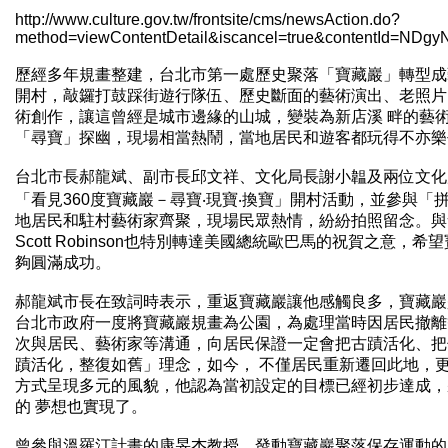
http://www.culture.gov.tw/frontsite/cms/newsAction.do?
method=viewContentDetail&iscancel=true&contentId=NDg
歷經多年規畫整建，台北市第一處歷史聚落「寶藏巖」轉型成
開村，敲鑼打鼓踩街遊行隊伍、歷史斷面的藝術演出、老照片
術創作，讓這曾經是城市邊緣的山城，變裝為新店溪 畔的藝
「尋寶」探幽，現場相當熱鬧，當地居民和遊客都玩得不亦樂
台北市長郝龍斌、副市長邱文祥、文化局長謝小韞及兩位文化
「看見360度寶藏巖－尋寶‧現寶‧換寶」開村活動，並參與「
地居民和駐村藝術家齊聚，現場民眾熱情，紛紛拍照留念。與
Scott Robinson也特別轉達美國總統歐巴馬的祝賀之意
夠圓滿成功。
郝龍斌市長在致詞時表示，重返寶藏巖讓他感觸良多，寶藏巖
台北市政府一度將寶藏巖規畫為公園，為處理當時因居民撤離
次與居民、藝術家等溝通，向居民保證一定會把古蹟活化、把
蹟活化，整復如舊」理念，如今， 不僅居民重新遷回此地，
方式呈現多元的風貌，他認為當初設定的目標已經初步達成，
的 夢想也實現了。
曾參與溫羅汀計畫的康旻杰教授、發動寶藏巖聚落保存運動的