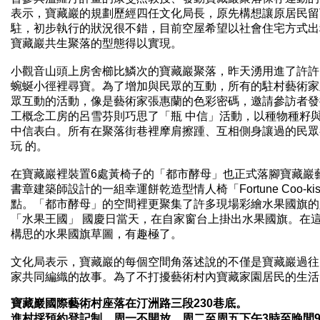
表示，寶藏巖的規劃歷經四任文化局長，原先構想讓原居民留
駐，初步執行的狀況很不錯，目前空屋希望以社會住宅方式出
寶藏巖共生聚落的型態得以實現。
小觀音山頭上房舍櫛比鱗次的寶藏巖聚落，昨天湧用進了許許
蜿蜒小徑裡尋寶。為了增加與民眾的互動，所有的駐村藝術家
眾互動的活動，像是藝術家張惠蘭的色彩密碼，邀請參訪者發
工概念工房的呂雪芬則巧思了「瓶 中信」活動，以種物種籽
中信表白。所有在聚落街巷裡摩肩擦踵、互相側身讓過的民眾
玩 的。
在寶藏巖裡裝置6處黃椅子的「都市酵母」也正式落腳寶藏巖
書章建築師設計的一組幸運餅乾造型情人椅「Fortune Coo-
點。「都市酵母」的空間裡更聚集了許多現場彩繪水果國旗的
「水果王國」 國慶日當天，在自家窗台上掛出水果國旗。在
構思的水果國旗草圖，有趣極了。
文化局表示，寶藏巖的每個空間角落述說的不僅是寶藏巖過往
家共同編織的故事。為了不打擾藝術村內寶藏家園居民的生活
寶藏巖國際藝術村座落在汀洲路三段230巷底。
進村採預約登記制，周一不開放，周二至周五下午3時至晚間