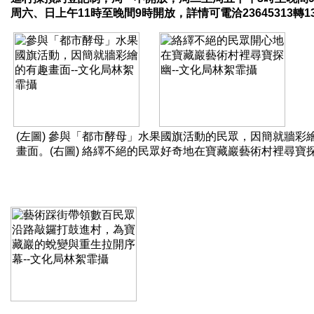
周六、日上午11時至晚間9時開放，詳情可電洽23645313轉1
(左圖) 參與「都市酵母」水果國旗活動的民眾，因簡就牆彩
畫面。(右圖)
絡繹不絕的民眾好奇地在寶藏巖藝
術村裡尋寶