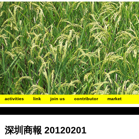
activities
link
join us
contributor
market
深圳商報 20120201