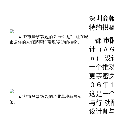
深圳商報 2
特约撰稿
▲“都市酵母”发起的“种子计划”，让在城
“都 市
市居住的人们观察和“发现”身边的植物。
计（ＡＧ
ｎ）”
一个推
更亲密
０６年
这是一
▲“都市酵母”发起的台北草地新居实
与行 
验。
设计师