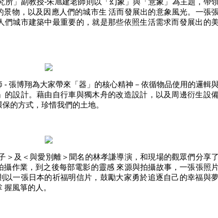
究所」副教授-朱旭建老師則以「幻象」與「意象」為主題，帶
的景物，以及因應人們的城市生 活而發展出的意象風光。一張
人們城市建築中最重要的，就是那些依照生活需求而發展出的
 - 張博翔為大家帶來「器」的核心精神－依循物品使用的邏輯
」的設計。藉由自行車與獨木舟的改造設計，以及周邊衍生設
環保的方式，珍惜我們的土地。
王子＞及＜與愛別離＞聞名的林孝謙導演，和現場的觀眾們分享
拍攝作業，到之後每部電影的靈感 來源與拍攝故事，一張張照
則以一張日本的祈福明信片，鼓勵大家勇於追逐自己的幸福與
 握風箏的人。