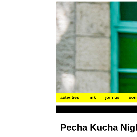
activities
link
join us
con
Pecha Kucha Nigh