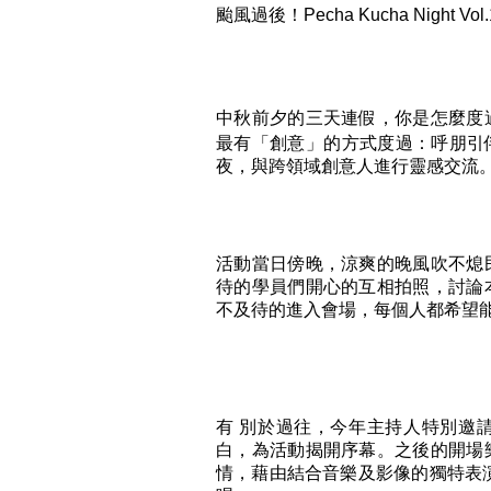
颱風過後！Pecha Kucha Night
中秋前夕的三天連假，你是怎麼度
最有「創意」的方式度過：呼朋引伴一同參加學
夜，與跨領域創意人進行靈感交流
活動當日傍晚，涼爽的晚風吹不熄
待的學員們開心的互相拍照，討論
不及待的進入會場，每個人都希望
有 別於過往，今年主持人特別邀請到
白，為活動揭開序幕。之後的開場
情，藉由結合音樂及影像的獨特表