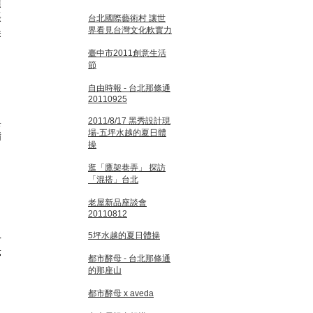
領
張
台北國際藝術村 讓世
界看見台灣文化軟實力
美
臺中市2011創意生活
節
自由時報 - 台北那條通
20110925
與
2011/8/17 黑秀設計現
場-五坪水越的夏日體
備
操
逛「鷹架巷弄」 探訪
「混搭」台北
老屋新品座談會
20110812
了
5坪水越的夏日體操
片
夢
都市酵母 - 台北那條通
的那座山
都市酵母 x aveda