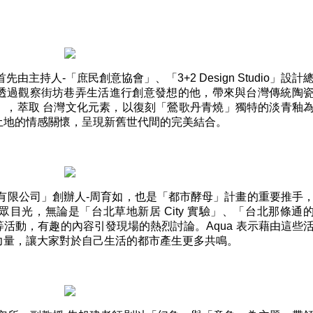
主持人-「庶民創意協會」、「3+2 Design Studio」設計
透過觀察街坊巷弄生活進行創意發想的他，帶來與台灣傳統陶
」，萃取 台灣文化元素，以復刻「鶯歌丹青燒」獨特的淡青釉
土地的情感關懷，呈現新舊世代間的完美結合。
有限公司」創辦人-周育如，也是「都市酵母」計畫的重要推手
目光，無論是「台北草地新居 City 實驗」、「台北那條通
活動，有趣的內容引發現場的熱烈討論。Aqua 表示藉由這些
力量，讓大家對於自己生活的都市產生更多共鳴。