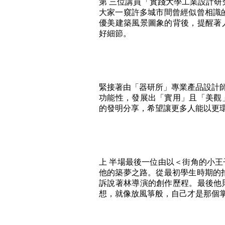
第 三位講員「實踐大學工業設計研
大家一窺許多城市間曾經似曾相識
優美建築風景圖象的背後，提醒著
好細節。
緊接著由「器研所」專業產品設計師
功能性，發展出「實用」且「美觀
的發明分享，希望讓更多人能以更
上 半場最後一位由以＜街角的小
他的築夢之路。從最初學生時期的
訴說著林導演的創作歷程。最後他
想，就像放風箏般，自己才是那個掌