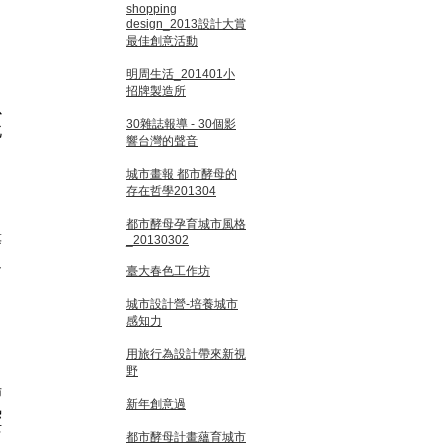
shopping
design_2013設計大賞
最佳創意活動
明周生活_201401小
招牌製造所
以
30雜誌報導 - 30個影
北
響台灣的聲音
城市畫報 都市酵母的
存在哲學201304
都市酵母孕育城市風格
等
_20130302
迫
臺大春色工作坊
城市設計營-培養城市
感知力
用旅行為設計帶來新視
野
場
新年創意過
熱
哼
都市酵母計畫蘊育城市