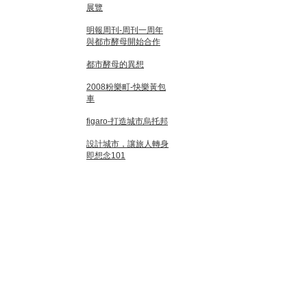
展覽
明報周刊-周刊一周年
與都市酵母開始合作
都市酵母的異想
2008粉樂町-快樂黃包
車
figaro-打造城市烏托邦
設計城市，讓旅人轉身
即想念101