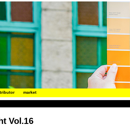
tributor
market
t Vol.16