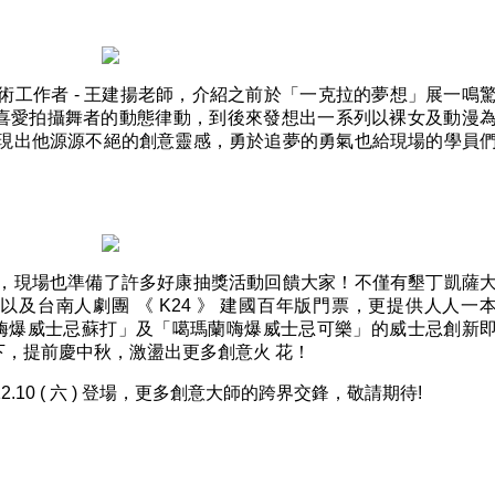
術工作者 - 王建揚老師，介紹之前於「一克拉的夢想」展一鳴
喜愛拍攝舞者的動態律動，到後來發想出一系列以裸女及動漫
展現出他源源不絕的創意靈感，勇於追夢的勇氣也給現場的學員
外，現場也準備了許多好康抽獎活動回饋大家！不僅有墾丁凱薩
及台南人劇團 《 K24 》 建國百年版門票，更提供人人一
瑪蘭嗨爆威士忌蘇打」及「噶瑪蘭嗨爆威士忌可樂」的威士忌創新
，提前慶中秋，激盪出更多創意火 花！
 即將於 12.10 ( 六 ) 登場，更多創意大師的跨界交鋒，敬請期待!