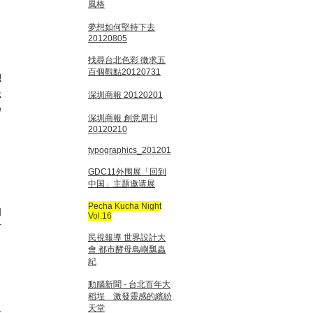
風格
夢想如何堅持下去
20120805
找尋台北色彩 徵求五
百個觀點20120731
總
瓷
深圳商報 20120201
為
深圳商報 創意周刊
20120210
typographics_201201
GDC11外围展「回到
中国」主题邀请展
，
Pecha Kucha Night
的
Vol.16
活
民視報導 世界設計大
會 都市酵母島嶼瓢蟲
紀
動腦新聞 - 台北百年大
稻埕 激發靈感的繽紛
天堂