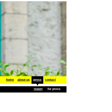
home
about us
press
contact
report
for press