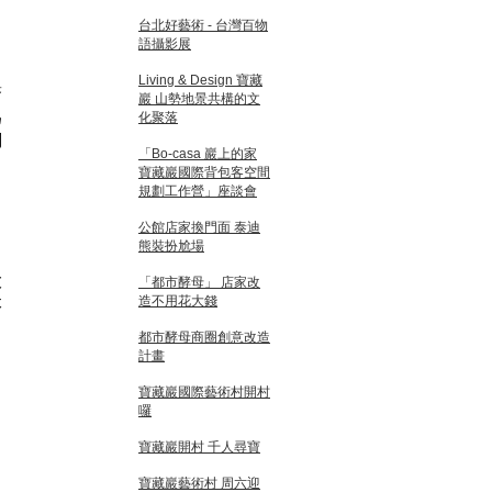
台北好藝術 - 台灣百物
語攝影展
Living & Design 寶藏
驚
巖 山勢地景共構的文
為
化聚落
們
「Bo-casa 巖上的家
寶藏巖國際背包客空間
規劃工作營」座談會
公館店家換門面 泰迪
熊裝扮尬場
大
「都市酵母」 店家改
造不用花大錢
本
即
都市酵母商圈創意改造
計畫
寶藏巖國際藝術村開村
囉
寶藏巖開村 千人尋寶
寶藏巖藝術村 周六迎