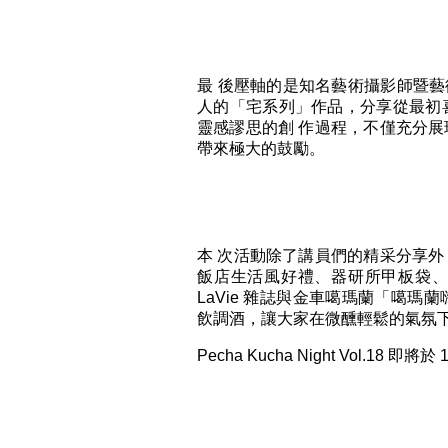
最 後壓軸的是知名藝術攝影師暨藝
人的「宅系列」作品，分享從最初
靈感謬思的創 作過程，不僅充分
帶來極大的鼓勵。
本 次活動除了講員們的精采分享
飯店生活風好禮、器研所甲板袋、以
LaVie 雜誌與金車噶瑪蘭「噶
飲調酒，讓大家在微醺輕鬆的氣氛下
Pecha Kucha Night Vol.18