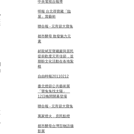
中央電視台報導
明報 台北尋寶藏「臨
也
屋」賞藝術
是
新
聯合報 - 元宵節大寶兔
都市酵母 散發魅力元
素
郝龍斌至寶藏巖與居民
提前歡度元宵佳節，並
期盼文化活動在各地紮
們
根
的
自由時報20110212
臺北燈節公共藝術展
「寶兔兔找太陽」
12日晚間開幕登場
聯合報 - 元宵節大寶兔
過
會
萬家燈火．庶民點燈
親
都市酵母台灣百物語攝
影展