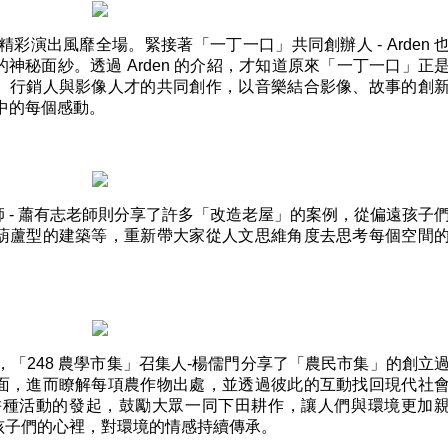
彩演出風靡全場。緊接著「一丁一口」共同創辦人 - Arden 
神秘面紗。透過 Arden 的介紹，才知道原來「一丁一口」正
、行銷人與影像人才的共同創作，以音樂結合影像、故事的創
中的每個感動。
 - 蕭有志老師則分享了許多「改造老屋」的案例，從偏遠孩子
葫蘆型的建築等，重新帶大家從人文思維角度去思考每個空間
，「248 農學市集」召集人-楊儒門分享了「農民市集」的創立
面，進而瞭解每項農作物出處，並透過彼此的互動找回現代社
耕種活動的發起，鼓勵大眾一同下田耕作，讓人們與環境更加
孩子們的心裡，對環境的情感持續傳承。