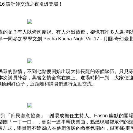
 Vol.16 設計師交流之夜引爆登場！
過的呢？有人以烤肉慶祝、有人外出旅遊，卻也有許多人選擇
學文創 Pecha Kucha Night Vol.17 - 月圓‧奇幻臺
。
民眾的熱情，不到七點便開始出現大排長龍的等候隊伍。只見
本次講員陣容，興奮之情全寫在臉上。進場時間一到，大家便
能搶到好位子，近距離和講員們進行互動交流。
「庶民創意協會」 - 謝易成擔任主持人。Eason 幽默的開
樂團「一丁一口」，更以一連串輕快樂曲，點燃現場觀眾們的
演方式，學員們不禁 融入在他們溫暖的敘事氛圍內，跟著搖擺