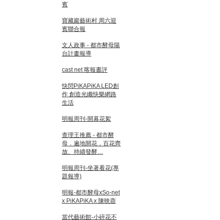
賓
寶藏巖藝術村 周六迎
賓聯合報
文人政事 - 都市酵母陽
台計畫報導
cast net 喀報書評
快閃PiKAPiKA LED創
作 創造光纖快樂網路
生活
明報周刊-開幕花絮
查理王推薦 - 都市酵
母．遍地開花，百花齊
放、持續發酵…
明報周刊-坐著看花(專
題報導)
明報-都市酵母xSo-net
x PiKAPiKA x 陳映蓉
當代藝術館-小碎花不