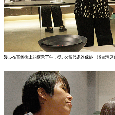
漫步在富錦街上的愜意下午，從3,co當代瓷器傢飾，談
台灣原