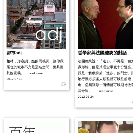
都市adj
哲學家與法國總統的對話
柏林，形容詞，酷的同義詞，讓你我
法國總統說：「進步」不再是一種
居住的城市不光是冠名空間，更具備
識形態，但是其理念畢竟十分豐富
其他意義。
我是一個獻身於「進步」的鬥士。
... read more
治行動必須讓人類整體可以往前邁
2012-07-18
進，必須讓每一個體都可以期待改
其命運。...
... read more
2012-06-24