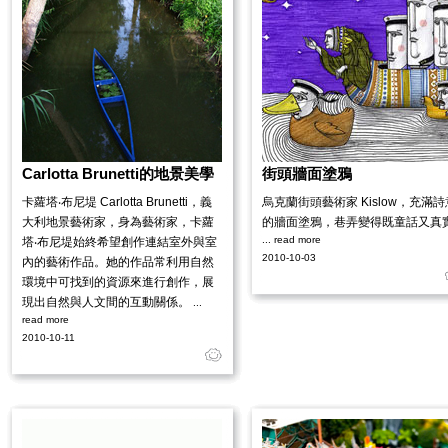
Carlotta Brunetti的地景美學
街頭牆面塗鴉
卡蘿塔‧布尼堤 Carlotta Brunetti，義
烏克蘭街頭藝術家 Kislow，充滿詩
大利地景藝術家，身為藝術家，卡蘿
的牆面塗鴉，巷弄變得既童話又真
... read more
塔‧布尼堤始終希望創作連結室外與室
2010-10-03
內的藝術作品。她的作品常利用自然
環境中可找到的資源來進行創作，展
現出自然與人文間的互動關係。
...
read more
2010-10-11