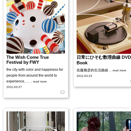
The Wish Come True
日常にひそむ数理曲線 DVD
Festival by FWY
Book
the city with color and happiness for
佐藤雅彦的生活曲線
... read more
people from around the world to
2011-03-23
experience, ...
... read more
2011-03-27