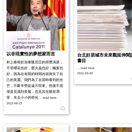
以非現實性的夢想家而言
台北好居城市未來觀延伸閱
書目
村上春樹於加泰隆尼亞的得獎演講；
不管櫻花也好，螢火蟲也好，楓葉也
... read more
2011-03-30
好，因為在有限的時間內就喪失了自
己的美麗。我們為了在當時看到的光
芒，不辭辛勞從遠方而來。然後不僅
僅是見識到美麗，也見其在眼前凋
零，失去小小的燈光
... read more
2011-06-15