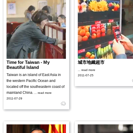
Time for Taiwan - My
城市地鐵超市
Beautiful Island
... read more
Taiwan is an island of East Asia in
2011-07-25
the western Pacific Ocean and
located off the southeastern coast of
mainland China.
... read more
2011-07-29