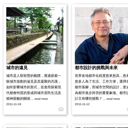
城市的遠見
都市設計的挑戰與未來
城市是人類智慧的載體，透過探索一
世界各地都市化程度愈來愈高，愈
個城市規劃的遠見及其凝聚的共識，
愈多人為了生活、工作方便，選擇
如何影響城市的形式，並進而探索現
都市落腳，而城市空間的設計，更
代都會特質的形成與城市居民生活及
為都市進步與否的重要象徵。都市
精神面貌的關係
計又有哪些挑戰？
... read more
... read more
2011-11-19
2011-11-12