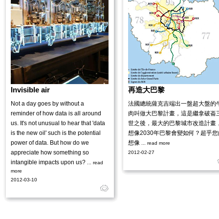
Invisible air
再造大巴黎
Not a day goes by without a
法國總統薩克吉端出一盤超大盤的
reminder of how data is all around
肉叫做大巴黎計畫，這是繼拿破崙
us. It's not unusual to hear that 'data
世之後，最大的巴黎城市改造計畫
is the new oil' such is the potential
想像2030年巴黎會變如何？超乎您
power of data. But how do we
想像
... read more
appreciate how something so
2012-02-27
intangible impacts upon us?
... read
more
2012-03-10