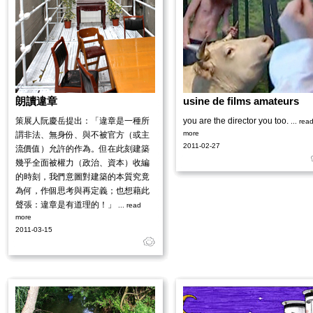
朗讀違章
usine de films amateurs
策展人阮慶岳提出：「違章是一種所
you are the director you too.
... rea
more
謂非法、無身份、與不被官方（或主
2011-02-27
流價值）允許的作為。但在此刻建築
幾乎全面被權力（政治、資本）收編
的時刻，我們意圖對建築的本質究竟
為何，作個思考與再定義；也想藉此
聲張：違章是有道理的！」
... read
more
2011-03-15