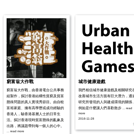
窮富翁大作戰
城市健康遊戲
窮富翁大作戰，由香港電台公共事務
我們相信城市健康遊戲及相關研究
組製作，探討香港結構性貧窮及貧富
改善城市生活方面有巨大潛力，通
懸殊問題的真人實境秀節目。由自較
研究所發現的人與建成環境的關係
富裕家庭、擁有高學歷或成功經驗的
例如是什麼讓人們喜歡散步
... read
more
香港人，驗香港基層人士的日常生
2016-11-28
活。探討香港現時貧富懸殊的亂象及
出路，將議題帶到每一個人的心中。
... read more