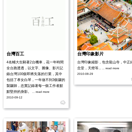
台灣百工
台灣印象影片
4名輔大生騎著2台機車，花一年時間
台灣印象縮影，包含龍山寺，中正
全台跑透透，以文字、圖像、影片記
念堂，天燈等...
... read more
錄台灣100個即將失落的行業，其中
2010-08-29
包括了孝女白琴，一年做不到3個鑼的
製鑼師，忠實記錄著每一個工作者默
默堅持的身影。
... read more
2010-09-12