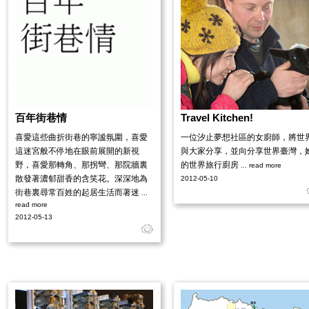
百年街巷情
Travel Kitchen!
喜愛這些曲折街巷的寧謐氛圍，喜愛
一位汐止夢想社區的女廚師，將世
這迷宮般不停地在眼前展開的新視
與大家分享，並向分享世界臺灣，
野，喜愛那轉角、那拐彎、那院牆裏
的世界旅行廚房
... read more
散發著濃郁甜香的含笑花。深深地為
2012-05-10
街巷裏尋常百姓的起居生活而著迷
...
read more
2012-05-13