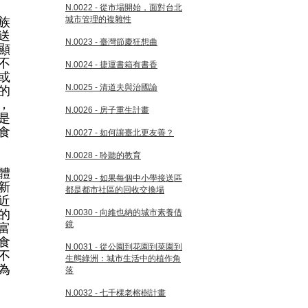
N.0022 - 從市場開始，面對台北
城市管理的複雜性
族
送
N.0023 - 臺灣節慶狂想曲
顯
不
N.0024 - 捷運書箱有書香
或
N.0025 - 清道夫與治國論
的
，
N.0026 - 房子重生計畫
是
食
N.0027 - 如何讓臺北更友善？
N.0028 - 聆聽的教育
體
N.0029 - 如果每個中小學接送區
新
都是都市社區的回收交換場
近
的
N.0030 - 向維也納的城市素養借
鏡
富
食
N.0031 - 從公園到花園到菜園到
不
生態綠洲：城市生活中的植作角
為
落
N.0032 - 七千棵老榕樹計畫