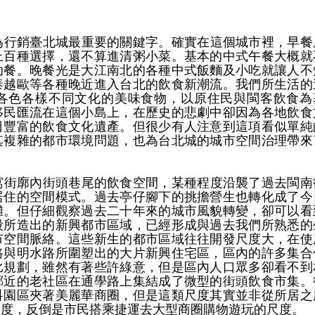
銷臺北城最重要的關鍵字。確實在這個城市裡，早餐
上百種選擇，還不算進清粥小菜。基本的中式午餐大概就
助餐。晚餐光是大江南北的各種中式飯麵及小吃就讓人不
泰越歐等各種晚近進入台北的飲食新潮流。我們所生活的
各色各樣不同文化的美味食物，以原住民與閩客飲食為
移民匯流在這個小島上，在歷史的悲劇中卻因為各地飲食
日豐富的飲食文化遺產。但很少有人注意到這項看似單純
其複雜的都市環境問題，也為台北城的城市空間治理帶來
廓內街頭巷尾的飲食空間，某種程度沿襲了過去閩南
居住的空間模式。過去亭仔腳下的挑擔營生也轉化成了今
攤。但仔細觀察過去二十年來的城市風貌轉變，卻可以看
段所造出的新興都市區域，已經形成與過去我們所熟悉的
市空間脈絡。這些新生的都市區域往往開發尺度大，在使
路與明水路所圍塑出的大片新興住宅區，區內的許多集合
比規劃，雖然有著些許綠意，但是區內人口眾多卻看不到
鄰近的老社區在通學路上集結成了微型的街頭飲食市集。
科園區夾著美麗華商圈，但是這類尺度其實並非從所居之
尺度，反倒是市民搭乘捷運去大型商圈購物遊玩的尺度。