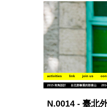
activities
link
join us
con
2015 街角設計
台北那條通的那座山
20
N.0014 - 