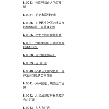
N.0033 - 公園與都市人的百種生
活
N.0034 - 從菜市場到餐廳
N.0035 - 如果民生社區四樓公寓
的樓梯都是一幅垂直彩繪
N.0036 - 用大片綠色摩擦眼睛
N.0037 - 找回那個可以曬曬棉被
的美好時光
N.0038 - 台北慢走樂活日
N.0039 - 音. 樂. 會
N.0040 - 如果台大醫院也是一個
靜謐而開放的公共花園
N.0041 - 沖掉廁紙，刷亮城市齒
隙
N.0042 - 水都威尼斯與被隱藏的
台北河川
N.0043 - 人人有好居