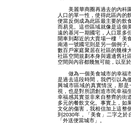
美麗華商圈再過去的內科園區
人口的單一性，使得此區內的
便當反倒成為此區最主要的飲
而易見。這些區域就像是這個
遠的基河一期國宅，人口眾多
開車到鄰近的大賣場一樓「美
南港一號國宅則是另一個例子
數百戶家庭聚居在社區的幾棟
社區空間規劃本身與週邊舊社
空間與內容都幾無可能，以至
做為一個美食城市的幸福市民
是過去這段時間，我們引以為
興城市區域的真實情況，那是
視，也是對所謂創造市民幸福
幸福感其實並非來自整齊的街
多元的餐飲文化。事實上，如
文化的傷害，我相信加上這整
到2030年，「美食」二字之
「外送便當城市」。