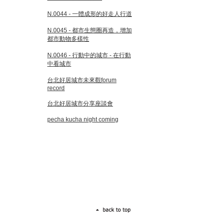
N.0044 - 一體成形的好走人行道
N.0045 - 都市生態圈再造，增加
都市動物多樣性
N.0046 - 行動中的城市 - 在行動
中看城市
台北好居城市未來觀forum
record
台北好居城市分享座談會
pecha kucha night coming