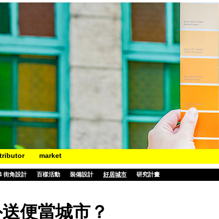
tributor
market
14 街角設計
百樣活動
裝備設計
好居城市
研究計畫
臺北外送便當城市？