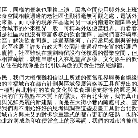
，同樣的景象也重複上演，因為空間使用與外來上班
飲食空間相較週邊的老社區也顯得毫無可觀之處，電話外
食來源，而同樣的現象在基隆河另一頭的南港軟體園區更
美食城市的外來租界一般，可稱為外送便當租界。再看看
但是社區內也沒有豐富多樣的飲食選擇，居民們喜好騎車
食區」解決飲食問題。越過基隆河，市府當局規劃與管轄
。此區移居了許多市政大型公園計畫過程中安置的拆遷戶
大廈裡，社區雖然在規劃時留設有低樓層的營業空間，但
區相當疏離，就連串聯引入在地豐富多樣、文化原生的飲
於居住在此就像是台北引以為傲的美食生活的絕緣體。
，我們大概很難相信以上所述的便當租界與美食絕緣
傲的幸福城市在都市計劃與區域發展策略等工具所導出的
一種對台北特有的飲食文化與飲食環境支撐性的匱乏與
生活的官方觀點在本質上的謬誤。在台北生活，我們真正
道與光鮮亮麗的新建築，而是在大街小巷內隨處可及、豐
果我們再不開始好好的思考與調整這些規畫工具對台北飲
個城市方興未艾的對拆除重建式的都市更新的狂熱，也許
於台北終將成為印在便當盒上的形容詞，我們的城市將被稱