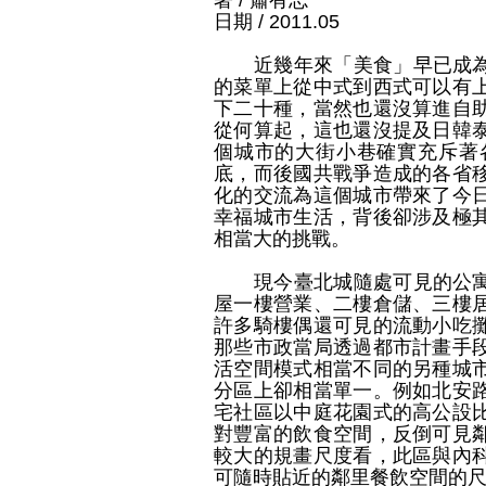
著 / 蕭有志
日期 / 2011.05
近幾年來「美食」早已成為行
的菜單上從中式到西式可以有
下二十種，當然也還沒算進自
從何算起，這也還沒提及日韓
個城市的大街小巷確實充斥著
底，而後國共戰爭造成的各省
化的交流為這個城市帶來了今
幸福城市生活，背後卻涉及極
相當大的挑戰。
現今臺北城隨處可見的公寓街
屋一樓營業、二樓倉儲、三樓
許多騎樓偶還可見的流動小吃
那些市政當局透過都市計畫手
活空間模式相當不同的另種城
分區上卻相當單一。例如北安
宅社區以中庭花園式的高公設
對豐富的飲食空間，反倒可見
較大的規畫尺度看，此區與內
可隨時貼近的鄰里餐飲空間的