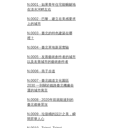
N.0001 - 如果青年住宅能蜿蜒地
在淡水河畔左右
N.0002 - 巴黎，建立在美感要求
上的城市
N.0003 - 臺北的特色建築在哪
裡？
N.0004 - 臺北草地新居實驗
N.0005 - 友善藝術創作者的城市
以及友善城市的藝術創作者
N.0006 - 燕子步道
N.0007 - 臺北鐵道文化園區
2030 一則關於鐵路臺北機廠命
運的城市寓言
N.0008 - 2020年前就能達到的
臺北都會景況
N.0009 - 垃圾桶的設計之美，瞬
間昇華人心