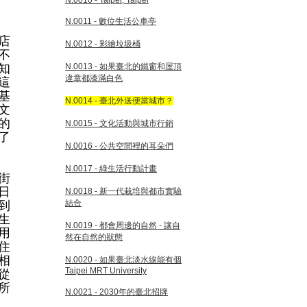
N.0010 - Taipei, Taipei
N.0011 - 數位生活公車亭
店
N.0012 - 彩繪垃圾桶
不
知
N.0013 - 如果臺北的鐵窗和屋頂
違章都漆滿白色
這
基
N.0014 - 臺北外送便當城市？
文
的
N.0015 - 文化活動與城市行銷
了
N.0016 - 公共空間裡的耳朵們
N.0017 - 綠生活行動計畫
街
日
N.0018 - 新一代栽培與都市實驗
結合
到
生
N.0019 - 都會周邊的自然 - 讓自
用
然在自然的狀態
住
相
N.0020 - 如果臺北淡水線能有個
Taipei MRT University
從
所
N.0021 - 2030年的臺北招牌