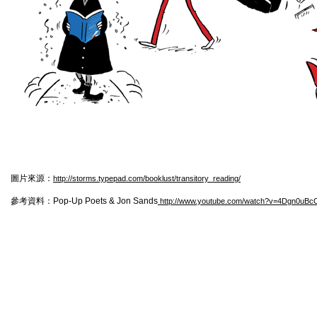
圖片來源：
http://storms.typepad.com/booklust/transitory_reading/
參考資料：Pop-Up Poets & Jon Sands
http://www.youtube.com/watch?v=4Dgn0uB