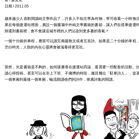
著 / 葉覓覓
日期 / 2011.05
越來越少人喜歡閱讀純文學作品了，許多人不知文學為何物，寧可收看一小時無
果在每個捷運站裡面，廣設一個擺滿中外純文學書籍的書箱，讓人們在搭乘捷運
歸還到書箱裡，會不會讓這城市裡的人們沾染到更多書的香氣？
一個十分鐘的車程，應當可以讀完兩篇散文或者五首詩。如果是二十分鐘的車程
空白時光，人類的內在心靈將會被滋養得更茁壯。
當然，光是書箱是不夠的，如何讓書香在捷運站四溢，還需要一些配套的活動。
讀心得投稿。甚至可以在非上下班、不擁擠的時段，邀請幾位「駐車詩人」，從
一個車廂到最後一個車廂，輪流朗誦他們的詩作，推廣詩集的閱讀。