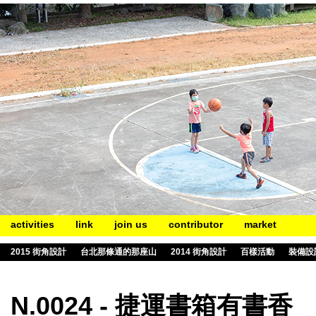
activities
link
join us
contributor
market
2015 街角設計
台北那條通的那座山
2014 街角設計
百樣活動
裝備設
N.0024 - 捷運書箱有書香