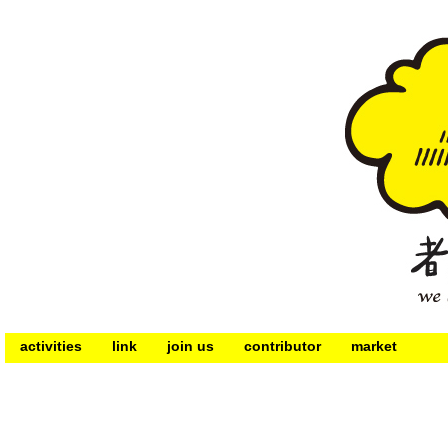
activities
link
join us
contributor
market