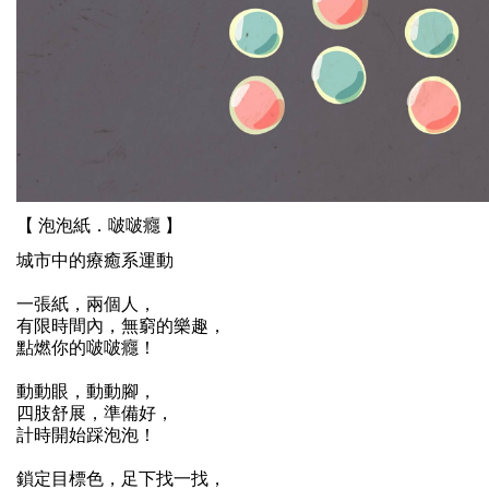
【 泡泡紙．啵啵癮 】
城市中的療癒系運動
一張紙，兩個人，
有限時間內，無窮的樂趣，
點燃你的啵啵癮！
動動眼，動動腳，
四肢舒展，準備好，
計時開始踩泡泡！
鎖定目標色，足下找一找，