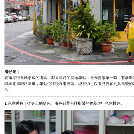
溝仔尾｜
花蓮港街最晚形成的街區，鄰近舊時的花蓮車站，過去曾繁華一時，有著舞
隨著北迴鐵路通車，車站位移後逐漸沒落。現在仍可以看見許多別具風貌的
店。
1.色彩暖身｜從身上的顏色、膚色到背包裡所帶的物品進行色彩排列。