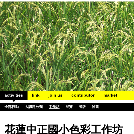
activities
link
join us
contributor
market
全部行動
大議題分類
工作坊
展覽
出版
臉書
花蓮中正國小色彩工作坊