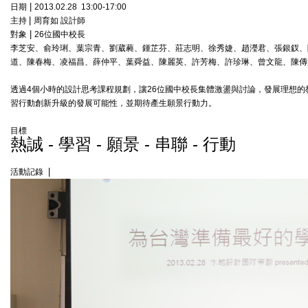
|
日期
2013.02.28 13:00-17:00
|
主持
周育如 設計師
|
對象
26位國中校長
李芝安、俞玲琍、葉宗青、劉葳蕤、鍾芷芬、莊志明、徐秀婕、趙瀅君、張銀釵、
道、陳春梅、凌福昌、薛仲平、葉舜益、陳麗英、許芳梅、許珍琳、曾文龍、陳傳
透過4個小時的設計思考課程規劃，讓26位國中校長集體激盪與討論，發展理想
習行動創新升級的發展可能性，並期待產生願景行動力。
目標
熱誠 - 學習 - 願景 - 串聯 - 行動
|
活動記錄