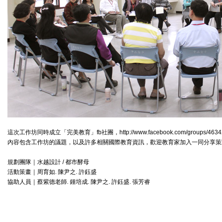
這次工作坊同時成立「完美教育」fb社團，http://www.facebook.com/groups/46342
內容包含工作坊的議題，以及許多相關國際教育資訊，歡迎教育家加入一同分享策
規劃團隊｜水越設計 / 都市酵母
活動策畫｜周育如. 陳尹之. 許鈺盛
協助人員｜蔡紫德老師. 鍾培成. 陳尹之. 許鈺盛. 張芳睿