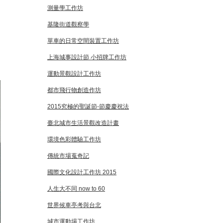
測量學工作坊
基隆街道觀察學
單車的日常空間裝置工作坊
上海城事設計節 小招牌工作坊
運動景觀設計工作坊
都市飛行物創造作坊
2015究極的聖誕節-節慶慶祝法
臺北城市生活景觀改造計畫
環境色彩體驗工作坊
傳統市場蒐奇記
國際文化設計工作坊 2015
人生大不同 now to 60
世界候車亭考與台北
城市運動場工作坊