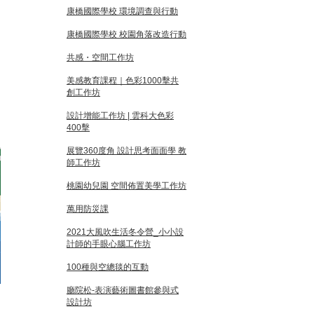
康橋國際學校 環境調查與行動
康橋國際學校 校園角落改造行動
共感・空間工作坊
美感教育課程｜色彩1000擊共
創工作坊
設計增能工作坊 | 雲科大色彩
400擊
展覽360度角 設計思考面面學 教
師工作坊
桃園幼兒園 空間佈置美學工作坊
萬用防災課
2021大風吹生活冬令營_小小設
計師的手眼心腦工作坊
100種與空總毯的互動
廳院松-表演藝術圖書館參與式
設計坊