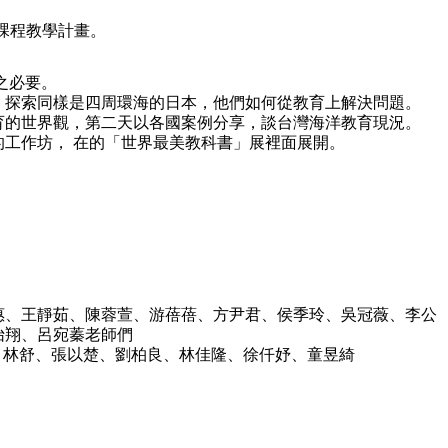
育課程教學計畫。
之必要。
，探索同樣是四周環海的日本，他們如何從教育上解決問題。
育的世界觀，第二天以各國案例分享，談台灣海洋教育現況。
工作坊， 在的「世界最美教科書」展裡面展開。
惠、王靜茹、陳蓉萱、游蓓蓓、方尹君、侯季玲、吳冠薇、李公
怡翔、呂宛蓁老師們
同、林舒、張以楚、劉柏良、林佳隆、徐仟妤、童昱綺