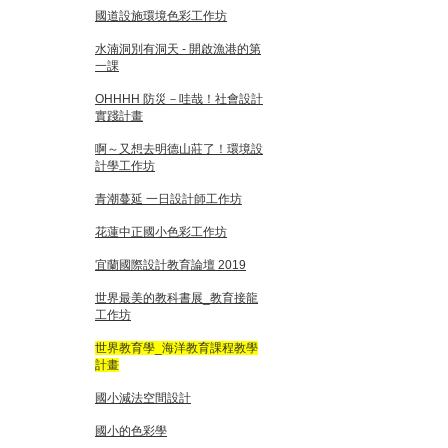
國道設施環境色彩工作坊
水湳洞別有洞天 - 開啟漁港的第
一課
OHHHH 防災－哇哉！社會設計
實踐計畫
啊～又想去明德山莊了！環境設
計學工作坊
青潮蔓延 一日設計師工作坊
花蓮中正國小色彩工作坊
宜蘭國際設計教育論壇 2019
世界最美的教科書展_教育接龍
工作坊
世界教育學_海洋教育課程教學
計畫
國小減法空間設計
國小的色彩學