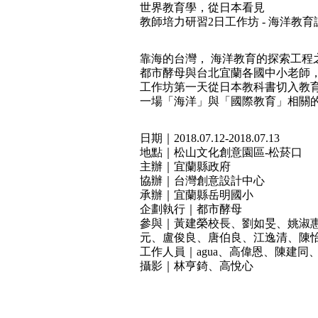
世界教育學，從日本看見
教師培力研習2日工作坊 - 海洋教
靠海的台灣， 海洋教育的探索工程
都市酵母與台北宜蘭各國中小老師
工作坊第一天從日本教科書切入教
一場「海洋」與「國際教育」相關的
日期｜2018.07.12-2018.07.13
地點｜松山文化創意園區-松菸口
主辦｜宜蘭縣政府
協辦｜台灣創意設計中心
承辦｜宜蘭縣岳明國小
企劃執行｜都市酵母
參與｜黃建榮校長、劉如旻、姚淑
元、盧俊良、唐伯良、江逸清、陳
工作人員｜agua、高偉恩、陳建
攝影｜林亨錡、高悅心