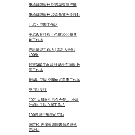
康橋國際學校 環境調查與行動
康橋國際學校 校園角落改造行動
共感・空間工作坊
美感教育課程｜色彩1000擊共
創工作坊
設計增能工作坊 | 雲科大色彩
400擊
展覽360度角 設計思考面面學 教
師工作坊
桃園幼兒園 空間佈置美學工作坊
萬用防災課
2021大風吹生活冬令營_小小設
計師的手眼心腦工作坊
100種與空總毯的互動
廳院松-表演藝術圖書館參與式
設計坊