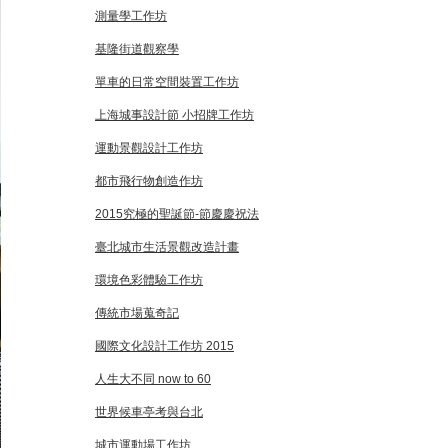
測量學工作坊
基隆街道觀察學
單車的日常空間裝置工作坊
上海城事設計節 小招牌工作坊
運動景觀設計工作坊
都市飛行物創造作坊
2015究極的聖誕節-節慶慶祝法
臺北城市生活景觀改造計畫
環境色彩體驗工作坊
傳統市場蒐奇記
國際文化設計工作坊 2015
人生大不同 now to 60
世界候車亭考與台北
城市運動場工作坊