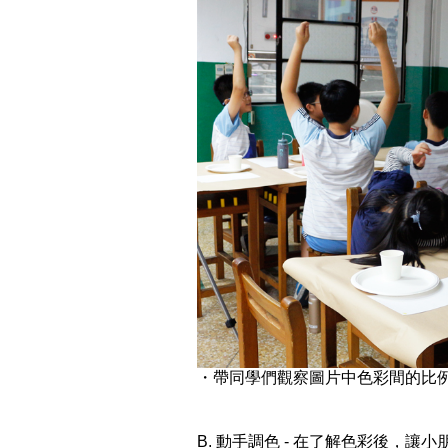
・帶同學們觀察圖片中色彩間的比
B. 動手調色 - 在了解色彩後，讓