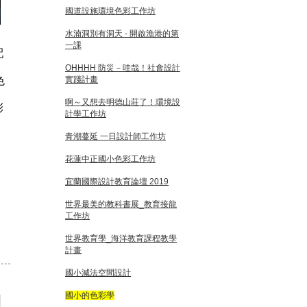
國道設施環境色彩工作坊
水湳洞別有洞天 - 開啟漁港的第
一課
配
OHHHH 防災－哇哉！社會設計
色
實踐計畫
啊～又想去明德山莊了！環境設
彩
計學工作坊
青潮蔓延 一日設計師工作坊
花蓮中正國小色彩工作坊
宜蘭國際設計教育論壇 2019
世界最美的教科書展_教育接龍
工作坊
世界教育學_海洋教育課程教學
計畫
國小減法空間設計
國小的色彩學