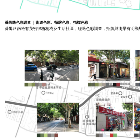
番禺路色彩調查 ｜街道色彩、招牌色彩、指標色彩
番禺路兩邊有茂密得梧桐樹及生活社區，經過色彩調查，招牌與街景有明顯