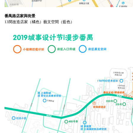
番禺路店家與街景
13間改造店家（橘色）藝文空間（藍色）