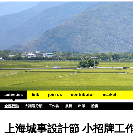
activities
link
join us
contributor
market
全部行動
大議題分類
工作坊
展覽
出版
臉書
上海城事設計節 小招牌工