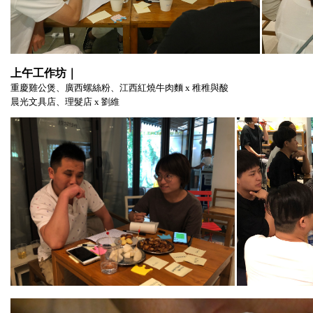
上午工作坊
｜
重慶雞公煲、廣西螺絲粉、江西紅燒牛肉麵 x 稚稚與酸
晨光文具店、理髮店
x
劉維