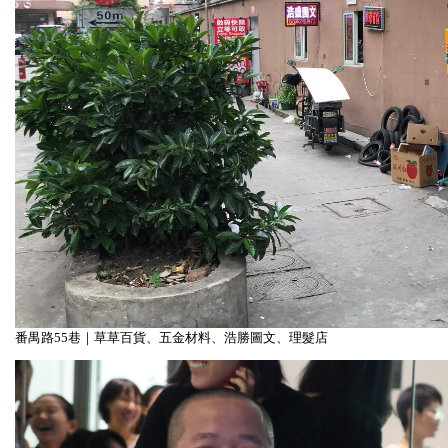
番禺路55巷｜草草百貨、五金材料、浩勝圖文、理髮店