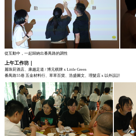
從互動中，一起歸納出番禺路的調性
上午工作坊｜
麗珠菸酒店、康越足道 / 博元棋牌 x Little Green
番禺路55巷 五金材料行、草草百貨、浩盛圖文、理髮店 x 以外設計