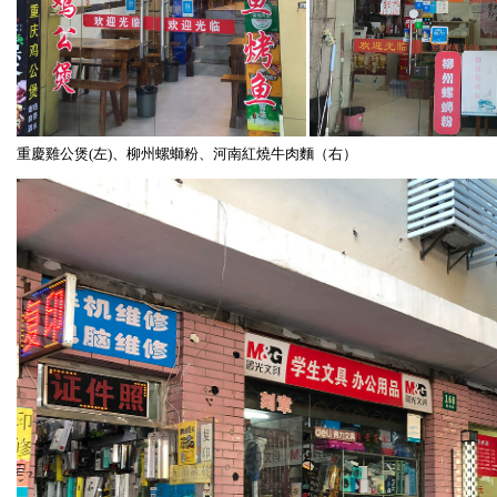
重慶雞公煲(左)、柳州螺螄粉、河南紅燒牛肉麵（右）