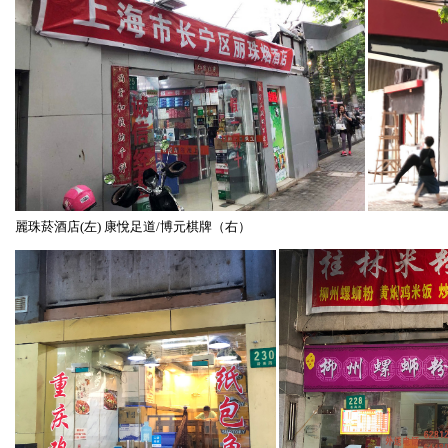
麗珠菸酒店(左) 康悅足道/博元棋牌（右）