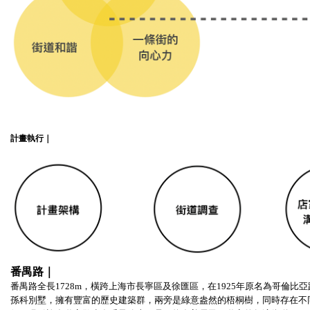
計畫執行｜
番禺路｜
番禺路全長1728m，
橫跨上海市長寧區及徐匯區，在1925年原名為哥倫比
孫科別墅，擁有豐富的歷史建築群，兩旁是綠意盎然的梧桐樹，同時存在不