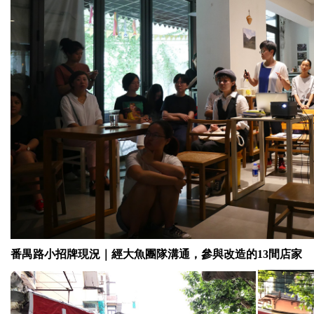
番禺路小招牌現況｜經大魚團隊溝通，參與改造的13間店家