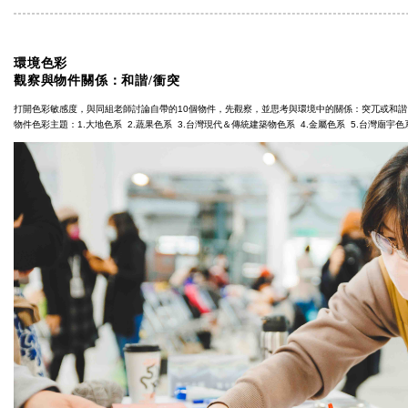
環境色彩
觀察與物件關係：和諧
/
衝突
打開色彩敏感度，與同組老師討論自帶的10個物件，先觀察，並思考與環境中的關係：突兀或和諧
物件色彩主題：1.
大地色系
2.
蔬果色系
3.
台灣現代＆傳統建築物色系
4.
金屬色系
5.
台灣廟宇