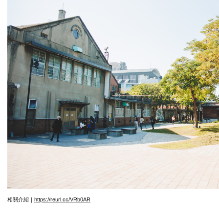
相關介紹｜
https://reurl.cc/VRb0AR