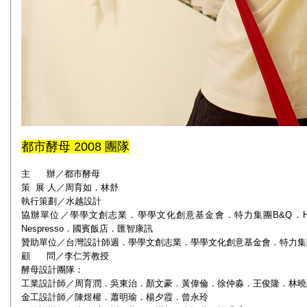
都市酵母 2008 團隊
主 辦／都市酵母
策 展 人／周育如．林舒
執行策劃／水越設計
協辦單位／學學文創志業．學學文化創意基金會．特力集團B&Q．
Nespresso．國賓飯店．匯智康訊
贊助單位／
台灣設計師週．學學文創志業．學學文化創意基金會．特力集團
顧 問／李仁芳教授
酵母設計團隊：
工業設計師／周育潤．吳東治．顏文豪．黃偉倫．徐仲淼．王俊隆．林曉
金工設計師／陳煜權．蕭明瑜．楊夕霞．曾永玲