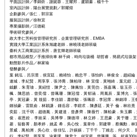
平面設計師／李錦炘．謝妮蓉．王耀邦．盧穎蓁．楊千千
室內設計師．陽台展覽規劃／郭耀煌
企劃參與／張仁．郭宗富
服裝設計師／徐秋宜
專業攝影師／汪德範
學術研究參與／
政大李仁芳科技管理研究所．企業管理研究所．EMBA
實踐大學工業設計系朱旭建老師．林曉瑛老師班級
臺科大工商業設計系所．唐玄輝老師班級
都市用品模型／手推掃街車 林千綺．時尚垃圾桶 胡哲睿．簡易式垃圾架
動態影片作品／林家瑜
發酵參與／
葉 銘泓．呂宗昱．侯宜廷．賴靖怡．賴忠平．張怡鈞．林俊全．趙紹綸
連城．李紀賢．周享享．張沛喬．陳柏瑋．林 宜儒．黃翊綺．葉元鎧．
鉞麒．朱育瑲．黃紹愷．陳尹之．陳佩怡．黃莞仂．孫嘉珮．翁玉芬．
楓．陳思皓．曾奕儒．曾珮珊．陳冠儒．黃郁涵．周胤辰．葉博允．
亭．黃冠豪．黃 筱茹．李佳穎．蕭舒駿．張珮容．李冠霈．林銘璋．王
鍾禎豪．雷凱俞．林穎謙．鍾岳容．李鍇朮．陳彥廷．黃子 倫．林欣熹
奕茹．沈千琪．趙德胤．黃建達．曾彥齊．陳薇竹．陳柏豪．朱玉麟．
俊．崔恩銓．李耑采．吳博學．陳德璋．林立婷．王思豪．黃于珊．
菱．翁藝菁．顏孝婷．姚孟 希．吳心悅．葉韋伶．郭建華．蔡佩勳．林
景威．萬柏洲．吳心欣．徐佳弘．許媖媖．丁千千．丁維志．何少天． 
行．李紀賢．周享享．涂素瑗．陳尹之．何宜庭．曾珮珊...等，超過300