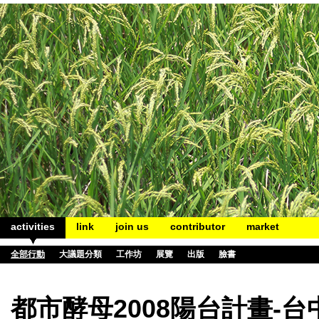
activities
link
join us
contributor
market
全部行動
大議題分類
工作坊
展覽
出版
臉書
都市酵母2008陽台計畫-台