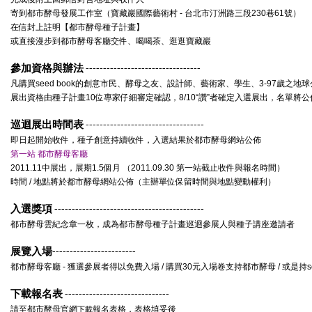
寄到都市酵母發展工作室（寶藏巖國際藝術村 - 台北市汀洲路三段230巷61號）
在信封上註明【都市酵母種子計畫】
或直接漫步到都市酵母客廳交件、喝喝茶、逛逛寶藏巖
參加資格與辦法
---------------------------------
凡購買seed book的創意市民、酵母之友、設計師、藝術家、學生、3-97歲之地
展出資格由種子計畫10位專家仔細審定確認，8/10“讚”者確定入選展出，名單將
巡迴展出時間表
----------------------------------
即日起開始收件，種子創意持續收件，入選結果於都市酵母網站公佈
第一站 都市酵母客廳
2011.11中展出，展期1.5個月 （2011.09.30 第一站截止收件與報名時間）
時間 / 地點將於都市酵母網站公佈（主辦單位保留時間與地點變動權利）
入選獎項
-------------------------------------------
都市酵母雲紀念章一枚，成為都市酵母種子計畫巡迴參展人與種子講座邀請者
展覽入場
------------------------
都市酵母客廳 - 獲選參展者得以免費入場 / 購買30元入場卷支持都市酵母 / 或是持s
下載報名表
------------------------------
請至都市酵母官網
報名表格，表格填妥後
下載