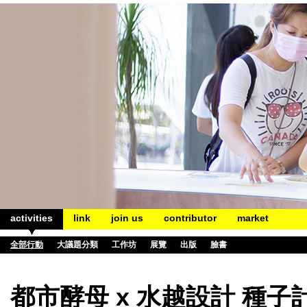
activities
link
join us
contributor
market
全部行動
大議題分類
工作坊
展覽
出版
臉書
都市酵母 x 水越設計 種子