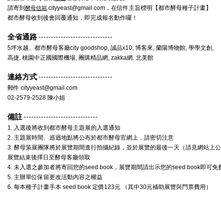
請寄到
cityyeast@gmail.com
，在信件主旨標明【都市酵母種子計畫】
酵母信箱
都市酵母收到後會回覆通知，即完成報名動作囉！
全省通路
------------------------------
5坪水越、都市酵母客廳city goodshop, 誠品x10, 博客來, 蘭陽博物館, 學學文創,
高捷, 桃園中正國國際機場, 團購精品網, zakka網. 北美館
連絡方式
------------------------------
郵件
cityyeast@gmail.com
02-2579-2528 陳小姐
備註
------------------------------
1. 入選後將收到都市酵母主題展的入選通知
2. 主題展時間、巡迴地點將公布於都市酵母官網上，請密切注意
3. 酵母策展團隊將於展覽期間進行拍攝紀錄，並於展覽的最後一天（請見網站上
展覽結束後擇日至酵母客廳領取
4. 未入選之參加者將寄回您的seed book，展覽期間請出示您的seed book即可
5. 主辦單位保留更改活動內容之權益
6. 每本種子計畫手本 seed book 定價123元 （其中30元補助展覽與門票費用）