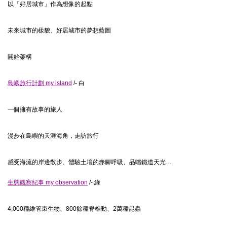
以「好居城市」作為想像的起點
未來城市的樣貌、好居城市的夢想藍圖
開始架構
島嶼旅行計劃 my island
/- 白
一個擁有故事的旅人
漫步在島嶼的天涯海角，走訪旅行
感受海流的岸邊散步、體驗土壤的赤腳呼吸、品嚐鐵道天光…
生態觀察紀事 my observation
/- 綠
4,000種維管束生物、800餘種脊椎動、2萬種昆蟲