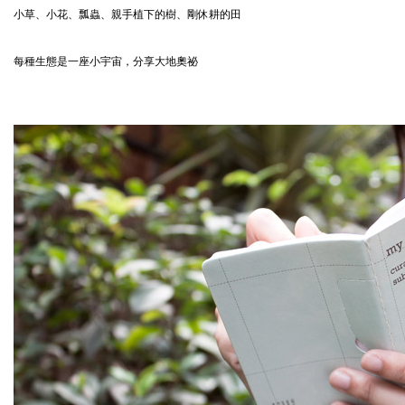
小草、小花、瓢蟲、親手植下的樹、剛休耕的田
每種生態是一座小宇宙，分享大地奧祕