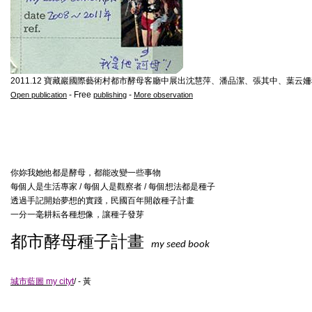
2011.12 寶藏巖國際藝術村都市酵母客廳中展出沈慧萍、潘品潔
、
張其中
、
葉云姍
- Free
-
Open publication
publishing
More observation
你妳我她他都是酵母，都能改變一些事物
每個人是生活專家 / 每個人是觀察者 / 每個想法都是種子
透過手記開始夢想的實踐，民國百年開啟種子計畫
一分一毫耕耘各種想像，讓種子發芽
都市酵母種子計畫
my seed book
城市藍圖 my cityt
/ - 黃