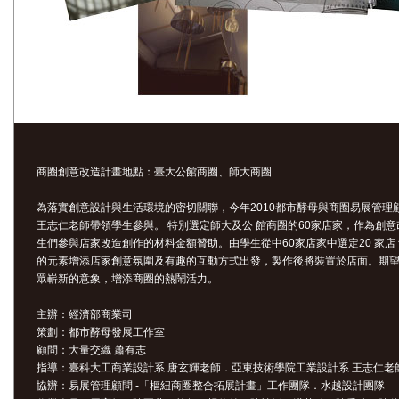
商圈創意改造計畫地點：臺大公館商圈、師大商圈
為落實創意設計與生活環境的密切關聯，今年2010都市酵母與商圈易展管
王志仁老師帶領學生參與。 特別選定師大及公 館商圈的60家店家，作為創意
生們參與店家改造創作的材料金額贊助。由學生從中60家店家中選定20 家
的元素增添店家創意氛圍及有趣的互動方式出發，製作後將裝置於店面。期望
眾嶄新的意象，增添商圈的熱鬧活力。
主辦：經濟部商業司
策劃：都市酵母發展工作室
顧問：大量交織 蕭有志
指導：臺科大工商業設計系 唐玄輝老師．亞東技術學院工業設計系 王志仁老
協辦：易展管理顧問 -「樞紐商圈整合拓展計畫」工作團隊．水越設計團隊