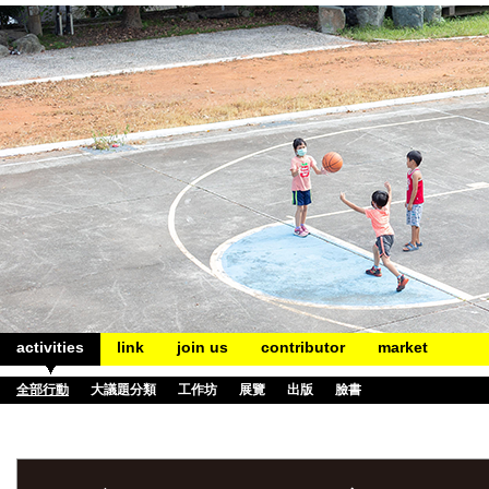
activities
link
join us
contributor
market
全部行動
大議題分類
工作坊
展覽
出版
臉書