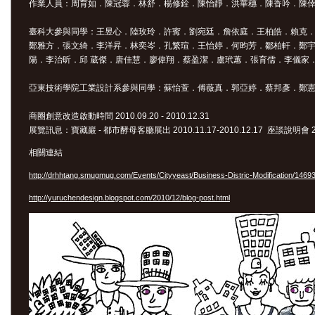
作業人員：周育如．陳冠蓉．林舒．楊修銓．陳怡靜．洪華穗．陳香吟．陳
臺科大參與同學：王昱心．陸玫玲．許寗．劉宛廷．詹依庭．王柏皓．賴克．
鄭雅方．張文綺．李洋昇．林奕岑．孔繁瑄．王怡婷．何昀芳．鄒柏軒．鄭
陽．李治昕．邱 葳傑．唐佳慧．廖偉翔．蔡盈潔．盧玳蕙．張育儒．李儀家
亞東技術學院工業設計系參與同學：蘇怡萱．傅薇真．郭亞婷．蔡邦彥．鄭
商圈創意改造啟動時間 2010.09.20 - 2010.12.31
展覽訊息：寶藏巖 - 都市酵母客廳展出 2010.11.17-2010.12.17 座談說明會 2
相關連結
http://drhhtang.smugmug.com/Events/Cityyeast/Business-Distric-Modification/
http://yuruchendesign.blogspot.com/2010/12/blog-post.html